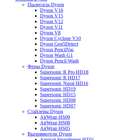
Пылесосы Dyson
Dyson V16
Dyson V15
Dyson V12
Dyson V11
Dyson V8
Dyson Cyclone V10
Dyson Gen5Detect
Dyson PencilVac
Dyson Wash G1
Dyson Pencil Wash
Фены Dyson
Supersonic R Pro HD18
Supersonic R HD17
Supersonic Nural HD16
Supersonic HD19
Supersonic HD15
Supersonic HD08
Supersonic HD07
Стайлеры Dyson
AirWrap HS09
AirWrap HS08
AirWrap HS05
Выпрямители Dyson
Airstrait Straightener HT01