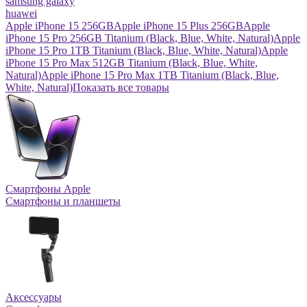
samsung galaxy
huawei
Apple iPhone 15 256GB
Apple iPhone 15 Plus 256GB
Apple
iPhone 15 Pro 256GB Titanium (Black, Blue, White, Natural)
Apple
iPhone 15 Pro 1TB Titanium (Black, Blue, White, Natural)
Apple
iPhone 15 Pro Max 512GB Titanium (Black, Blue, White,
Natural)
Apple iPhone 15 Pro Max 1TB Titanium (Black, Blue,
White, Natural)
Показать все товары
Смартфоны Apple
Смартфоны и планшеты
Аксессуары