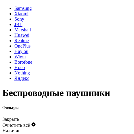
Samsung
Xiaomi
Sony
JBL
Marshall
Huawei
Realme
OnePlus
Haylou
Wiwu
Borofone
Hoco
Nothing
Яндекс
Беспроводные наушники
Фильтры
Закрыть
Очистить всё
Наличие