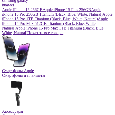
samsung galaxy
huawei
Apple iPhone 15 256GB
Apple iPhone 15 Plus 256GB
Apple
iPhone 15 Pro 256GB Titanium (Black, Blue, White, Natural)
Apple
iPhone 15 Pro 1TB Titanium (Black, Blue, White, Natural)
Apple
iPhone 15 Pro Max 512GB Titanium (Black, Blue, White,
Natural)
Apple iPhone 15 Pro Max 1TB Titanium (Black, Blue,
White, Natural)
Показать все товары
Смартфоны Apple
Смартфоны и планшеты
Аксессуары