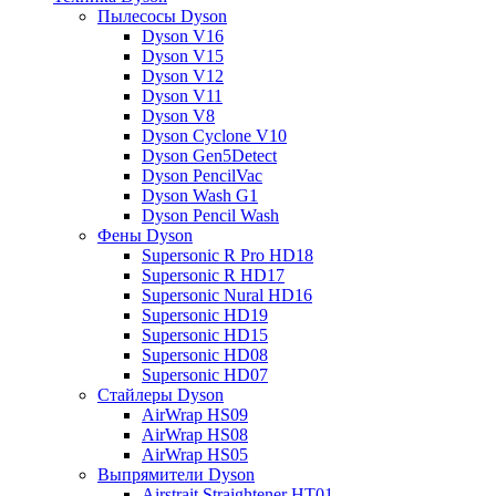
Пылесосы Dyson
Dyson V16
Dyson V15
Dyson V12
Dyson V11
Dyson V8
Dyson Cyclone V10
Dyson Gen5Detect
Dyson PencilVac
Dyson Wash G1
Dyson Pencil Wash
Фены Dyson
Supersonic R Pro HD18
Supersonic R HD17
Supersonic Nural HD16
Supersonic HD19
Supersonic HD15
Supersonic HD08
Supersonic HD07
Стайлеры Dyson
AirWrap HS09
AirWrap HS08
AirWrap HS05
Выпрямители Dyson
Airstrait Straightener HT01