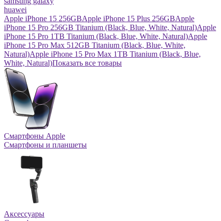
samsung galaxy
huawei
Apple iPhone 15 256GB
Apple iPhone 15 Plus 256GB
Apple
iPhone 15 Pro 256GB Titanium (Black, Blue, White, Natural)
Apple
iPhone 15 Pro 1TB Titanium (Black, Blue, White, Natural)
Apple
iPhone 15 Pro Max 512GB Titanium (Black, Blue, White,
Natural)
Apple iPhone 15 Pro Max 1TB Titanium (Black, Blue,
White, Natural)
Показать все товары
Смартфоны Apple
Смартфоны и планшеты
Аксессуары