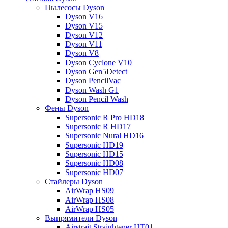
Пылесосы Dyson
Dyson V16
Dyson V15
Dyson V12
Dyson V11
Dyson V8
Dyson Cyclone V10
Dyson Gen5Detect
Dyson PencilVac
Dyson Wash G1
Dyson Pencil Wash
Фены Dyson
Supersonic R Pro HD18
Supersonic R HD17
Supersonic Nural HD16
Supersonic HD19
Supersonic HD15
Supersonic HD08
Supersonic HD07
Стайлеры Dyson
AirWrap HS09
AirWrap HS08
AirWrap HS05
Выпрямители Dyson
Airstrait Straightener HT01