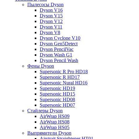
Пылесосы Dyson
Dyson V16
Dyson V15
Dyson V12
Dyson V11
Dyson V8
Dyson Cyclone V10
Dyson Gen5Detect
Dyson PencilVac
Dyson Wash G1
Dyson Pencil Wash
Фены Dyson
Supersonic R Pro HD18
Supersonic R HD17
Supersonic Nural HD16
Supersonic HD19
Supersonic HD15
Supersonic HD08
Supersonic HD07
Стайлеры Dyson
AirWrap HS09
AirWrap HS08
AirWrap HS05
Выпрямители Dyson
Airstrait Straightener HT01