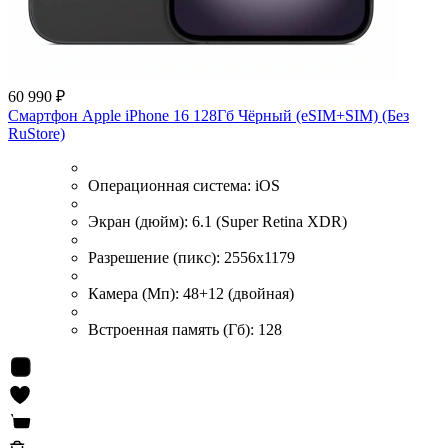
60 990 ₽
Смартфон Apple iPhone 16 128Гб Чёрный (eSIM+SIM) (Без
RuStore)
Операционная система:
iOS
Экран (дюйм):
6.1 (Super Retina XDR)
Разрешение (пикс):
2556x1179
Камера (Мп):
48+12 (двойная)
Встроенная память (Гб):
128