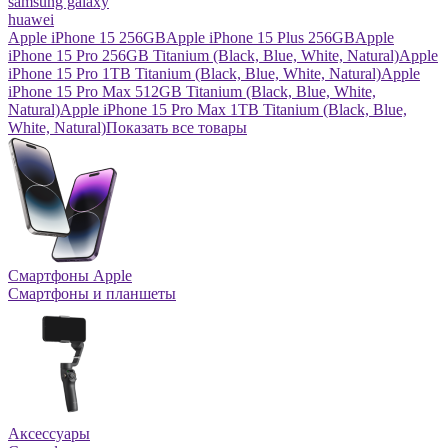
samsung galaxy
huawei
Apple iPhone 15 256GB
Apple iPhone 15 Plus 256GB
Apple
iPhone 15 Pro 256GB Titanium (Black, Blue, White, Natural)
Apple
iPhone 15 Pro 1TB Titanium (Black, Blue, White, Natural)
Apple
iPhone 15 Pro Max 512GB Titanium (Black, Blue, White,
Natural)
Apple iPhone 15 Pro Max 1TB Titanium (Black, Blue,
White, Natural)
Показать все товары
Смартфоны Apple
Смартфоны и планшеты
Аксессуары