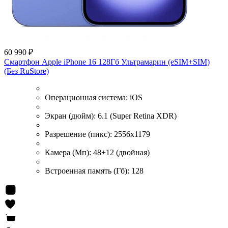
60 990 ₽
Смартфон Apple iPhone 16 128Гб Ультрамарин (eSIM+SIM)
(Без RuStore)
Операционная система:
iOS
Экран (дюйм):
6.1 (Super Retina XDR)
Разрешение (пикс):
2556x1179
Камера (Мп):
48+12 (двойная)
Встроенная память (Гб):
128