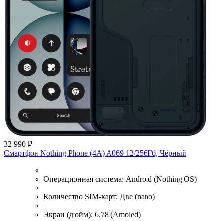
32 990 ₽
Смартфон Nothing Phone (4A) A069 12/256Гб, Чёрный
Операционная система:
Android (Nothing OS)
Количество SIM-карт:
Две (nano)
Экран (дюйм):
6.78 (Amoled)