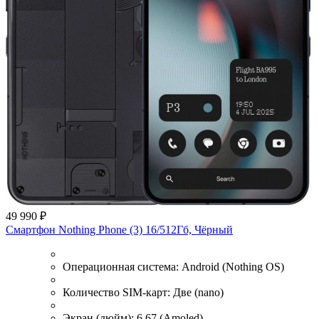
49 990 ₽
Смартфон Nothing Phone (3) 16/512Гб, Чёрный
Операционная система:
Android (Nothing OS)
Количество SIM-карт:
Две (nano)
Экран (дюйм):
6.67 (Amoled)