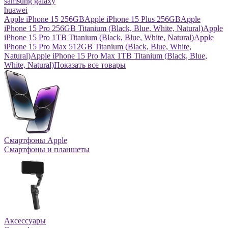
samsung galaxy
huawei
Apple iPhone 15 256GB
Apple iPhone 15 Plus 256GB
Apple
iPhone 15 Pro 256GB Titanium (Black, Blue, White, Natural)
Apple
iPhone 15 Pro 1TB Titanium (Black, Blue, White, Natural)
Apple
iPhone 15 Pro Max 512GB Titanium (Black, Blue, White,
Natural)
Apple iPhone 15 Pro Max 1TB Titanium (Black, Blue,
White, Natural)
Показать все товары
Смартфоны Apple
Смартфоны и планшеты
Аксессуары