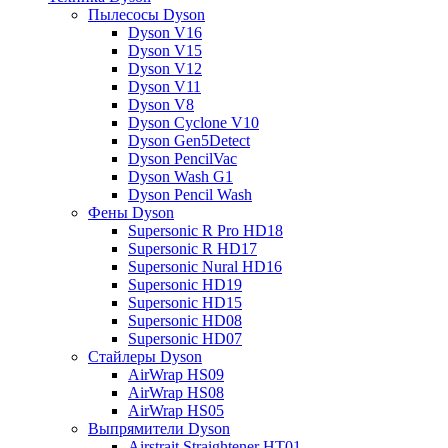
Пылесосы Dyson
Dyson V16
Dyson V15
Dyson V12
Dyson V11
Dyson V8
Dyson Cyclone V10
Dyson Gen5Detect
Dyson PencilVac
Dyson Wash G1
Dyson Pencil Wash
Фены Dyson
Supersonic R Pro HD18
Supersonic R HD17
Supersonic Nural HD16
Supersonic HD19
Supersonic HD15
Supersonic HD08
Supersonic HD07
Стайлеры Dyson
AirWrap HS09
AirWrap HS08
AirWrap HS05
Выпрямители Dyson
Airstrait Straightener HT01