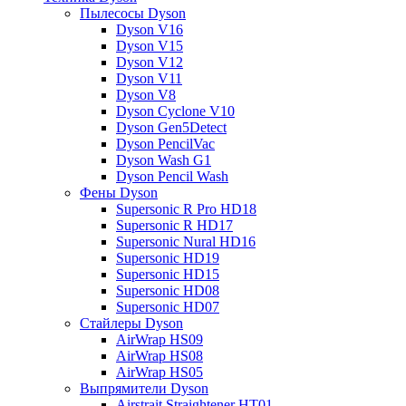
Пылесосы Dyson
Dyson V16
Dyson V15
Dyson V12
Dyson V11
Dyson V8
Dyson Cyclone V10
Dyson Gen5Detect
Dyson PencilVac
Dyson Wash G1
Dyson Pencil Wash
Фены Dyson
Supersonic R Pro HD18
Supersonic R HD17
Supersonic Nural HD16
Supersonic HD19
Supersonic HD15
Supersonic HD08
Supersonic HD07
Стайлеры Dyson
AirWrap HS09
AirWrap HS08
AirWrap HS05
Выпрямители Dyson
Airstrait Straightener HT01