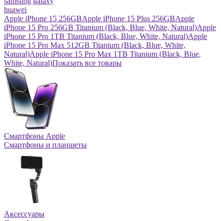
samsung galaxy
huawei
Apple iPhone 15 256GB
Apple iPhone 15 Plus 256GB
Apple
iPhone 15 Pro 256GB Titanium (Black, Blue, White, Natural)
Apple
iPhone 15 Pro 1TB Titanium (Black, Blue, White, Natural)
Apple
iPhone 15 Pro Max 512GB Titanium (Black, Blue, White,
Natural)
Apple iPhone 15 Pro Max 1TB Titanium (Black, Blue,
White, Natural)
Показать все товары
Смартфоны Apple
Смартфоны и планшеты
Аксессуары