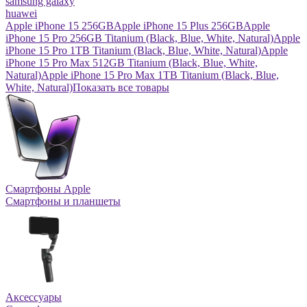
samsung galaxy
huawei
Apple iPhone 15 256GB
Apple iPhone 15 Plus 256GB
Apple
iPhone 15 Pro 256GB Titanium (Black, Blue, White, Natural)
Apple
iPhone 15 Pro 1TB Titanium (Black, Blue, White, Natural)
Apple
iPhone 15 Pro Max 512GB Titanium (Black, Blue, White,
Natural)
Apple iPhone 15 Pro Max 1TB Titanium (Black, Blue,
White, Natural)
Показать все товары
Смартфоны Apple
Смартфоны и планшеты
Аксессуары