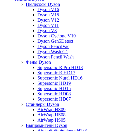
Пылесосы Dyson
Dyson V16
Dyson V15
Dyson V12
Dyson V11
Dyson V8
Dyson Cyclone V10
Dyson Gen5Detect
Dyson PencilVac
Dyson Wash G1
Dyson Pencil Wash
Фены Dyson
Supersonic R Pro HD18
Supersonic R HD17
Supersonic Nural HD16
Supersonic HD19
Supersonic HD15
Supersonic HD08
Supersonic HD07
Стайлеры Dyson
AirWrap HS09
AirWrap HS08
AirWrap HS05
Выпрямители Dyson
Airstrait Straightener HT01