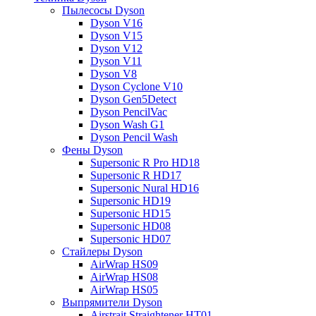
Пылесосы Dyson
Dyson V16
Dyson V15
Dyson V12
Dyson V11
Dyson V8
Dyson Cyclone V10
Dyson Gen5Detect
Dyson PencilVac
Dyson Wash G1
Dyson Pencil Wash
Фены Dyson
Supersonic R Pro HD18
Supersonic R HD17
Supersonic Nural HD16
Supersonic HD19
Supersonic HD15
Supersonic HD08
Supersonic HD07
Стайлеры Dyson
AirWrap HS09
AirWrap HS08
AirWrap HS05
Выпрямители Dyson
Airstrait Straightener HT01