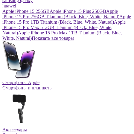
samsung galaxy
huawei
Apple iPhone 15 256GB
Apple iPhone 15 Plus 256GB
Apple
iPhone 15 Pro 256GB Titanium (Black, Blue, White, Natural)
Apple
iPhone 15 Pro 1TB Titanium (Black, Blue, White, Natural)
Apple
iPhone 15 Pro Max 512GB Titanium (Black, Blue, White,
Natural)
Apple iPhone 15 Pro Max 1TB Titanium (Black, Blue,
White, Natural)
Показать все товары
Смартфоны Apple
Смартфоны и планшеты
Аксессуары