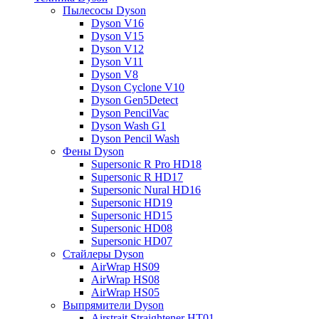
Пылесосы Dyson
Dyson V16
Dyson V15
Dyson V12
Dyson V11
Dyson V8
Dyson Cyclone V10
Dyson Gen5Detect
Dyson PencilVac
Dyson Wash G1
Dyson Pencil Wash
Фены Dyson
Supersonic R Pro HD18
Supersonic R HD17
Supersonic Nural HD16
Supersonic HD19
Supersonic HD15
Supersonic HD08
Supersonic HD07
Стайлеры Dyson
AirWrap HS09
AirWrap HS08
AirWrap HS05
Выпрямители Dyson
Airstrait Straightener HT01