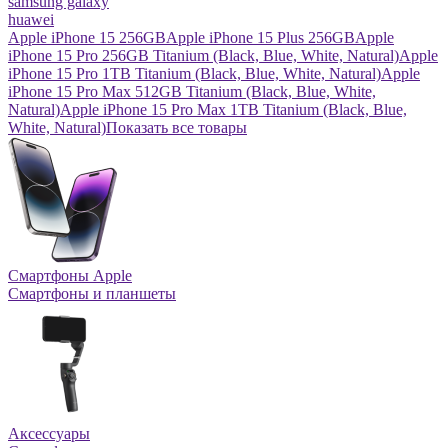
samsung galaxy
huawei
Apple iPhone 15 256GB
Apple iPhone 15 Plus 256GB
Apple
iPhone 15 Pro 256GB Titanium (Black, Blue, White, Natural)
Apple
iPhone 15 Pro 1TB Titanium (Black, Blue, White, Natural)
Apple
iPhone 15 Pro Max 512GB Titanium (Black, Blue, White,
Natural)
Apple iPhone 15 Pro Max 1TB Titanium (Black, Blue,
White, Natural)
Показать все товары
Смартфоны Apple
Смартфоны и планшеты
Аксессуары