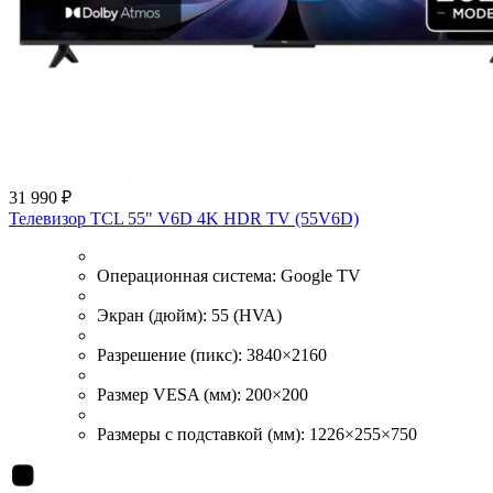
31 990 ₽
Телевизор TCL 55" V6D 4K HDR TV (55V6D)
Операционная система:
Google TV
Экран (дюйм):
55 (HVA)
Разрешение (пикс):
3840×2160
Размер VESA (мм):
200×200
Размеры с подставкой (мм):
1226×255×750