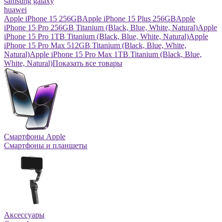
samsung galaxy
huawei
Apple iPhone 15 256GB
Apple iPhone 15 Plus 256GB
Apple
iPhone 15 Pro 256GB Titanium (Black, Blue, White, Natural)
Apple
iPhone 15 Pro 1TB Titanium (Black, Blue, White, Natural)
Apple
iPhone 15 Pro Max 512GB Titanium (Black, Blue, White,
Natural)
Apple iPhone 15 Pro Max 1TB Titanium (Black, Blue,
White, Natural)
Показать все товары
Смартфоны Apple
Смартфоны и планшеты
Аксессуары