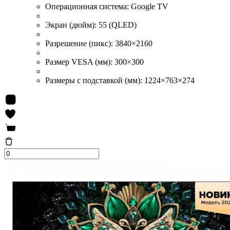
Операционная система:
Google TV
Экран (дюйм):
55 (QLED)
Разрешение (пикс):
3840×2160
Размер VESA (мм):
300×300
Размеры с подставкой (мм):
1224×763×274