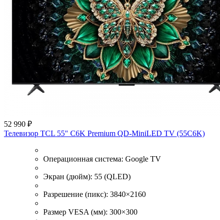
52 990 ₽
Телевизор TCL 55" C6K Premium QD-MiniLED TV (55C6K)
Операционная система:
Google TV
Экран (дюйм):
55 (QLED)
Разрешение (пикс):
3840×2160
Размер VESA (мм):
300×300