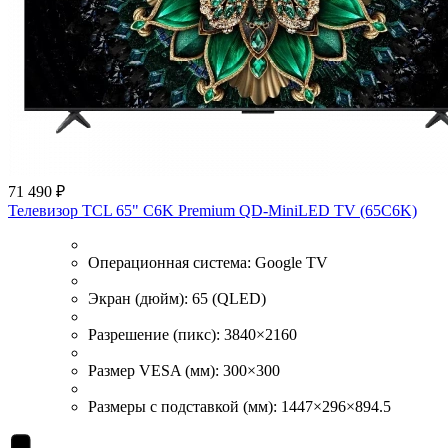
71 490 ₽
Телевизор TCL 65" C6K Premium QD-MiniLED TV (65C6K)
Операционная система:
Google TV
Экран (дюйм):
65 (QLED)
Разрешение (пикс):
3840×2160
Размер VESA (мм):
300×300
Размеры с подставкой (мм):
1447×296×894.5