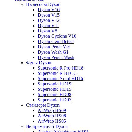
Пылесосы Dyson
Dyson V16
Dyson V15
Dyson V12
Dyson V11
Dyson V8
Dyson Cyclone V10
Dyson Gen5Detect
Dyson PencilVac
Dyson Wash G1
Dyson Pencil Wash
Фены Dyson
Supersonic R Pro HD18
Supersonic R HD17
Supersonic Nural HD16
Supersonic HD19
Supersonic HD15
Supersonic HD08
Supersonic HD07
Стайлеры Dyson
AirWrap HS09
AirWrap HS08
AirWrap HS05
Выпрямители Dyson
Airstrait Straightener HT01