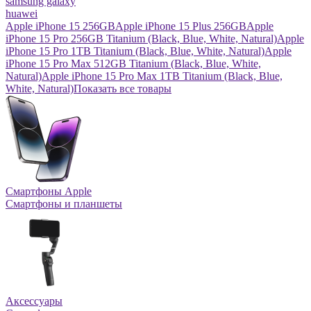
samsung galaxy
huawei
Apple iPhone 15 256GB
Apple iPhone 15 Plus 256GB
Apple
iPhone 15 Pro 256GB Titanium (Black, Blue, White, Natural)
Apple
iPhone 15 Pro 1TB Titanium (Black, Blue, White, Natural)
Apple
iPhone 15 Pro Max 512GB Titanium (Black, Blue, White,
Natural)
Apple iPhone 15 Pro Max 1TB Titanium (Black, Blue,
White, Natural)
Показать все товары
Смартфоны Apple
Смартфоны и планшеты
Аксессуары