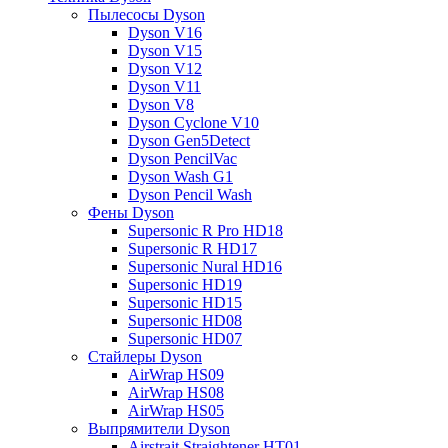
Пылесосы Dyson
Dyson V16
Dyson V15
Dyson V12
Dyson V11
Dyson V8
Dyson Cyclone V10
Dyson Gen5Detect
Dyson PencilVac
Dyson Wash G1
Dyson Pencil Wash
Фены Dyson
Supersonic R Pro HD18
Supersonic R HD17
Supersonic Nural HD16
Supersonic HD19
Supersonic HD15
Supersonic HD08
Supersonic HD07
Стайлеры Dyson
AirWrap HS09
AirWrap HS08
AirWrap HS05
Выпрямители Dyson
Airstrait Straightener HT01