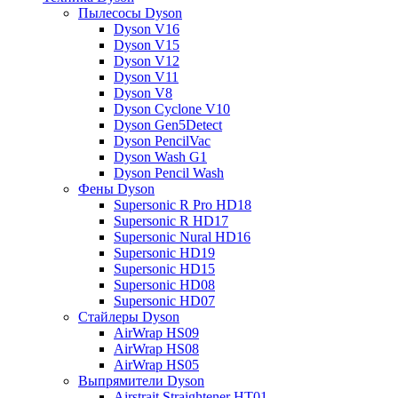
Пылесосы Dyson
Dyson V16
Dyson V15
Dyson V12
Dyson V11
Dyson V8
Dyson Cyclone V10
Dyson Gen5Detect
Dyson PencilVac
Dyson Wash G1
Dyson Pencil Wash
Фены Dyson
Supersonic R Pro HD18
Supersonic R HD17
Supersonic Nural HD16
Supersonic HD19
Supersonic HD15
Supersonic HD08
Supersonic HD07
Стайлеры Dyson
AirWrap HS09
AirWrap HS08
AirWrap HS05
Выпрямители Dyson
Airstrait Straightener HT01