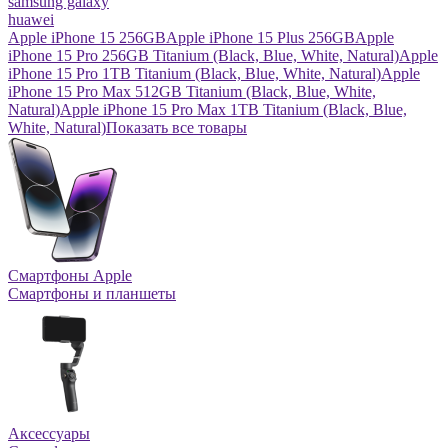
samsung galaxy
huawei
Apple iPhone 15 256GB
Apple iPhone 15 Plus 256GB
Apple
iPhone 15 Pro 256GB Titanium (Black, Blue, White, Natural)
Apple
iPhone 15 Pro 1TB Titanium (Black, Blue, White, Natural)
Apple
iPhone 15 Pro Max 512GB Titanium (Black, Blue, White,
Natural)
Apple iPhone 15 Pro Max 1TB Titanium (Black, Blue,
White, Natural)
Показать все товары
Смартфоны Apple
Смартфоны и планшеты
Аксессуары