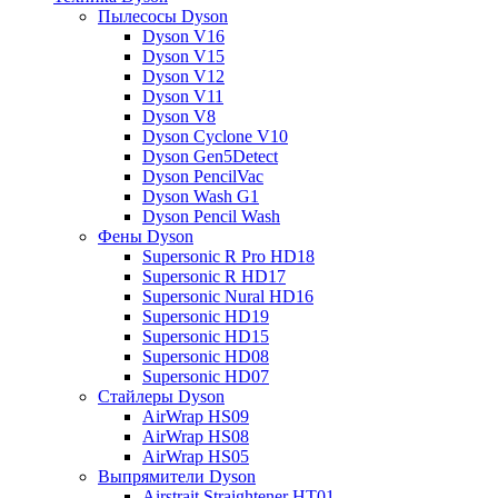
Пылесосы Dyson
Dyson V16
Dyson V15
Dyson V12
Dyson V11
Dyson V8
Dyson Cyclone V10
Dyson Gen5Detect
Dyson PencilVac
Dyson Wash G1
Dyson Pencil Wash
Фены Dyson
Supersonic R Pro HD18
Supersonic R HD17
Supersonic Nural HD16
Supersonic HD19
Supersonic HD15
Supersonic HD08
Supersonic HD07
Стайлеры Dyson
AirWrap HS09
AirWrap HS08
AirWrap HS05
Выпрямители Dyson
Airstrait Straightener HT01