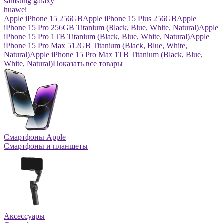
samsung galaxy
huawei
Apple iPhone 15 256GB
Apple iPhone 15 Plus 256GB
Apple
iPhone 15 Pro 256GB Titanium (Black, Blue, White, Natural)
Apple
iPhone 15 Pro 1TB Titanium (Black, Blue, White, Natural)
Apple
iPhone 15 Pro Max 512GB Titanium (Black, Blue, White,
Natural)
Apple iPhone 15 Pro Max 1TB Titanium (Black, Blue,
White, Natural)
Показать все товары
Смартфоны Apple
Смартфоны и планшеты
Аксессуары