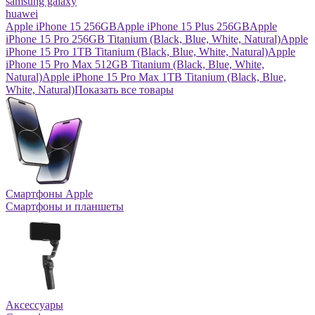
samsung galaxy
huawei
Apple iPhone 15 256GB
Apple iPhone 15 Plus 256GB
Apple
iPhone 15 Pro 256GB Titanium (Black, Blue, White, Natural)
Apple
iPhone 15 Pro 1TB Titanium (Black, Blue, White, Natural)
Apple
iPhone 15 Pro Max 512GB Titanium (Black, Blue, White,
Natural)
Apple iPhone 15 Pro Max 1TB Titanium (Black, Blue,
White, Natural)
Показать все товары
Смартфоны Apple
Смартфоны и планшеты
Аксессуары