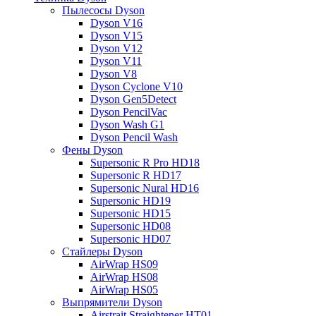
Пылесосы Dyson
Dyson V16
Dyson V15
Dyson V12
Dyson V11
Dyson V8
Dyson Cyclone V10
Dyson Gen5Detect
Dyson PencilVac
Dyson Wash G1
Dyson Pencil Wash
Фены Dyson
Supersonic R Pro HD18
Supersonic R HD17
Supersonic Nural HD16
Supersonic HD19
Supersonic HD15
Supersonic HD08
Supersonic HD07
Стайлеры Dyson
AirWrap HS09
AirWrap HS08
AirWrap HS05
Выпрямители Dyson
Airstrait Straightener HT01