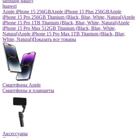
samsung galaxy
huawei
Apple iPhone 15 256GB
Apple iPhone 15 Plus 256GB
Apple
iPhone 15 Pro 256GB Titanium (Black, Blue, White, Natural)
Apple
iPhone 15 Pro 1TB Titanium (Black, Blue, White, Natural)
Apple
iPhone 15 Pro Max 512GB Titanium (Black, Blue, White,
Natural)
Apple iPhone 15 Pro Max 1TB Titanium (Black, Blue,
White, Natural)
Показать все товары
Смартфоны Apple
Смартфоны и планшеты
Аксессуары