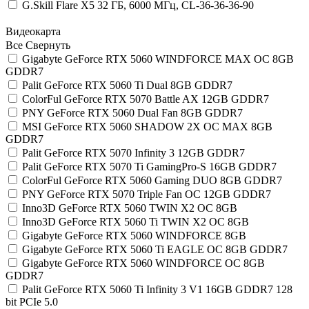
G.Skill Flare X5 32 ГБ, 6000 МГц, CL-36-36-36-90
Видеокарта
Все
Свернуть
Gigabyte GeForce RTX 5060 WINDFORCE MAX OC 8GB
GDDR7
Palit GeForce RTX 5060 Ti Dual 8GB GDDR7
ColorFul GeForce RTX 5070 Battle AX 12GB GDDR7
PNY GeForce RTX 5060 Dual Fan 8GB GDDR7
MSI GeForce RTX 5060 SHADOW 2X OC MAX 8GB
GDDR7
Palit GeForce RTX 5070 Infinity 3 12GB GDDR7
Palit GeForce RTX 5070 Ti GamingPro-S 16GB GDDR7
ColorFul GeForce RTX 5060 Gaming DUO 8GB GDDR7
PNY GeForce RTX 5070 Triple Fan OC 12GB GDDR7
Inno3D GeForce RTX 5060 TWIN X2 OC 8GB
Inno3D GeForce RTX 5060 Ti TWIN X2 OC 8GB
Gigabyte GeForce RTX 5060 WINDFORCE 8GB
Gigabyte GeForce RTX 5060 Ti EAGLE OC 8GB GDDR7
Gigabyte GeForce RTX 5060 WINDFORCE OC 8GB
GDDR7
Palit GeForce RTX 5060 Ti Infinity 3 V1 16GB GDDR7 128
bit PCIe 5.0