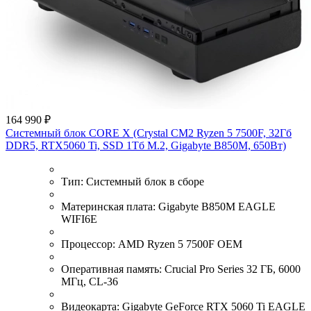
164 990 ₽
Системный блок CORE X (Crystal CM2 Ryzen 5 7500F, 32Гб
DDR5, RTX5060 Ti, SSD 1Тб M.2, Gigabyte B850M, 650Вт)
Тип:
Системный блок в сборе
Материнская плата:
Gigabyte B850M EAGLE
WIFI6E
Процессор:
AMD Ryzen 5 7500F OEM
Оперативная память:
Crucial Рrо Series 32 ГБ, 6000
МГц, CL-36
Видеокарта:
Gigabyte GeForce RTX 5060 Ti EAGLE