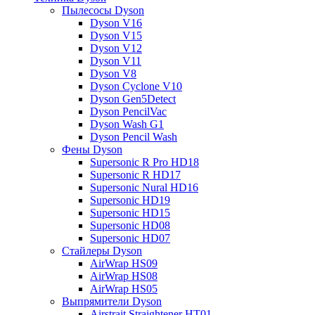
Пылесосы Dyson
Dyson V16
Dyson V15
Dyson V12
Dyson V11
Dyson V8
Dyson Cyclone V10
Dyson Gen5Detect
Dyson PencilVac
Dyson Wash G1
Dyson Pencil Wash
Фены Dyson
Supersonic R Pro HD18
Supersonic R HD17
Supersonic Nural HD16
Supersonic HD19
Supersonic HD15
Supersonic HD08
Supersonic HD07
Стайлеры Dyson
AirWrap HS09
AirWrap HS08
AirWrap HS05
Выпрямители Dyson
Airstrait Straightener HT01