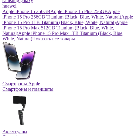
samsung galaxy
huawei
Apple iPhone 15 256GB
Apple iPhone 15 Plus 256GB
Apple
iPhone 15 Pro 256GB Titanium (Black, Blue, White, Natural)
Apple
iPhone 15 Pro 1TB Titanium (Black, Blue, White, Natural)
Apple
iPhone 15 Pro Max 512GB Titanium (Black, Blue, White,
Natural)
Apple iPhone 15 Pro Max 1TB Titanium (Black, Blue,
White, Natural)
Показать все товары
Смартфоны Apple
Смартфоны и планшеты
Аксессуары