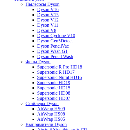
Пылесосы Dyson
Dyson V16
Dyson V15
Dyson V12
Dyson V11
Dyson V8
Dyson Cyclone V10
Dyson Gen5Detect
Dyson PencilVac
Dyson Wash G1
Dyson Pencil Wash
Фены Dyson
Supersonic R Pro HD18
Supersonic R HD17
Supersonic Nural HD16
Supersonic HD19
Supersonic HD15
Supersonic HD08
Supersonic HD07
Стайлеры Dyson
AirWrap HS09
AirWrap HS08
AirWrap HS05
Выпрямители Dyson
Airstrait Straightener HT01