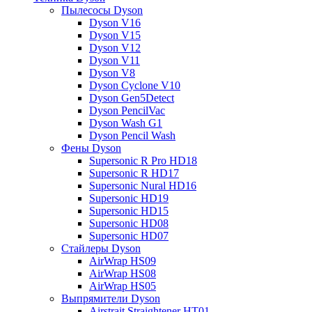
Пылесосы Dyson
Dyson V16
Dyson V15
Dyson V12
Dyson V11
Dyson V8
Dyson Cyclone V10
Dyson Gen5Detect
Dyson PencilVac
Dyson Wash G1
Dyson Pencil Wash
Фены Dyson
Supersonic R Pro HD18
Supersonic R HD17
Supersonic Nural HD16
Supersonic HD19
Supersonic HD15
Supersonic HD08
Supersonic HD07
Стайлеры Dyson
AirWrap HS09
AirWrap HS08
AirWrap HS05
Выпрямители Dyson
Airstrait Straightener HT01