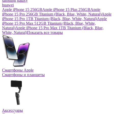
samsung galaxy
huawei
Apple iPhone 15 256GB
Apple iPhone 15 Plus 256GB
Apple
iPhone 15 Pro 256GB Titanium (Black, Blue, White, Natural)
Apple
iPhone 15 Pro 1TB Titanium (Black, Blue, White, Natural)
Apple
iPhone 15 Pro Max 512GB Titanium (Black, Blue, White,
Natural)
Apple iPhone 15 Pro Max 1TB Titanium (Black, Blue,
White, Natural)
Показать все товары
Смартфоны Apple
Смартфоны и планшеты
Аксессуары