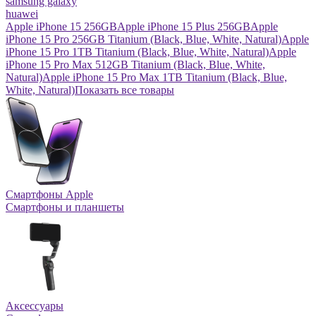
samsung galaxy
huawei
Apple iPhone 15 256GB
Apple iPhone 15 Plus 256GB
Apple
iPhone 15 Pro 256GB Titanium (Black, Blue, White, Natural)
Apple
iPhone 15 Pro 1TB Titanium (Black, Blue, White, Natural)
Apple
iPhone 15 Pro Max 512GB Titanium (Black, Blue, White,
Natural)
Apple iPhone 15 Pro Max 1TB Titanium (Black, Blue,
White, Natural)
Показать все товары
Смартфоны Apple
Смартфоны и планшеты
Аксессуары