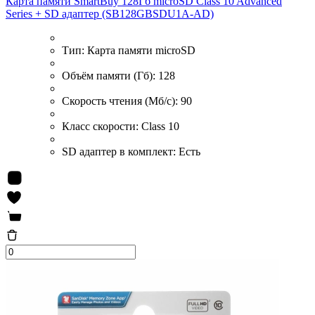
Карта памяти SmartBuy 128Гб microSD Class 10 Advanced
Series + SD адаптер (SB128GBSDU1A-AD)
Тип:
Карта памяти microSD
Объём памяти (Гб):
128
Скорость чтения (Мб/с):
90
Класс скорости:
Class 10
SD адаптер в комплект:
Есть