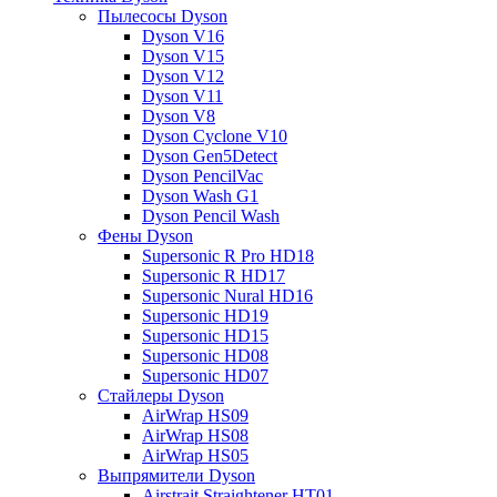
Пылесосы Dyson
Dyson V16
Dyson V15
Dyson V12
Dyson V11
Dyson V8
Dyson Cyclone V10
Dyson Gen5Detect
Dyson PencilVac
Dyson Wash G1
Dyson Pencil Wash
Фены Dyson
Supersonic R Pro HD18
Supersonic R HD17
Supersonic Nural HD16
Supersonic HD19
Supersonic HD15
Supersonic HD08
Supersonic HD07
Стайлеры Dyson
AirWrap HS09
AirWrap HS08
AirWrap HS05
Выпрямители Dyson
Airstrait Straightener HT01