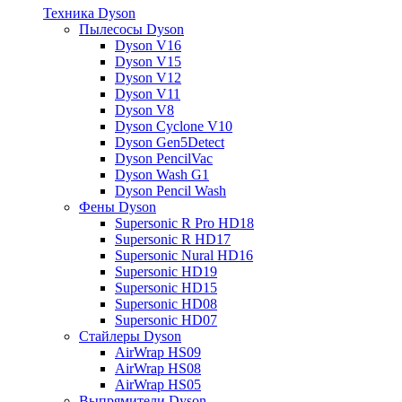
Техника Dyson
Пылесосы Dyson
Dyson V16
Dyson V15
Dyson V12
Dyson V11
Dyson V8
Dyson Cyclone V10
Dyson Gen5Detect
Dyson PencilVac
Dyson Wash G1
Dyson Pencil Wash
Фены Dyson
Supersonic R Pro HD18
Supersonic R HD17
Supersonic Nural HD16
Supersonic HD19
Supersonic HD15
Supersonic HD08
Supersonic HD07
Стайлеры Dyson
AirWrap HS09
AirWrap HS08
AirWrap HS05
Выпрямители Dyson