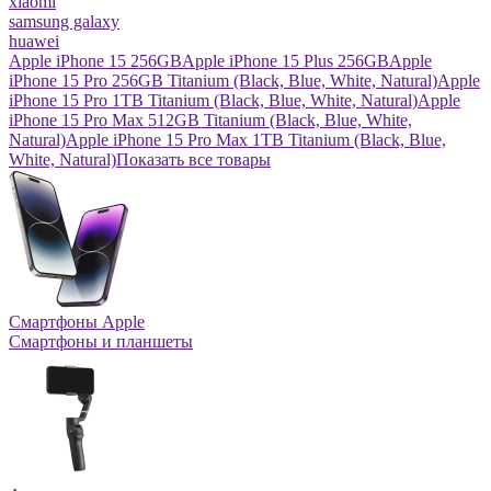
xiaomi
samsung galaxy
huawei
Apple iPhone 15 256GB
Apple iPhone 15 Plus 256GB
Apple
iPhone 15 Pro 256GB Titanium (Black, Blue, White, Natural)
Apple
iPhone 15 Pro 1TB Titanium (Black, Blue, White, Natural)
Apple
iPhone 15 Pro Max 512GB Titanium (Black, Blue, White,
Natural)
Apple iPhone 15 Pro Max 1TB Titanium (Black, Blue,
White, Natural)
Показать все товары
Смартфоны Apple
Смартфоны и планшеты