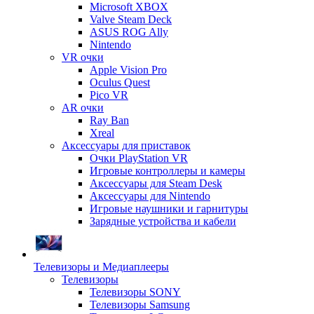
Microsoft XBOX
Valve Steam Deck
ASUS ROG Ally
Nintendo
VR очки
Apple Vision Pro
Oculus Quest
Pico VR
AR очки
Ray Ban
Xreal
Аксессуары для приставок
Очки PlayStation VR
Игровые контроллеры и камеры
Аксессуары для Steam Desk
Аксессуары для Nintendo
Игровые наушники и гарнитуры
Зарядные устройства и кабели
Телевизоры и Медиаплееры
Телевизоры
Телевизоры SONY
Телевизоры Samsung