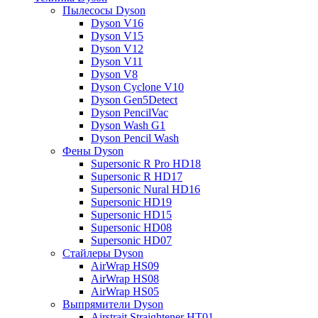
Пылесосы Dyson
Dyson V16
Dyson V15
Dyson V12
Dyson V11
Dyson V8
Dyson Cyclone V10
Dyson Gen5Detect
Dyson PencilVac
Dyson Wash G1
Dyson Pencil Wash
Фены Dyson
Supersonic R Pro HD18
Supersonic R HD17
Supersonic Nural HD16
Supersonic HD19
Supersonic HD15
Supersonic HD08
Supersonic HD07
Стайлеры Dyson
AirWrap HS09
AirWrap HS08
AirWrap HS05
Выпрямители Dyson
Airstrait Straightener HT01