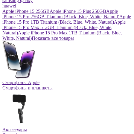
samsung galaxy
huawei
Apple iPhone 15 256GB
Apple iPhone 15 Plus 256GB
Apple
iPhone 15 Pro 256GB Titanium (Black, Blue, White, Natural)
Apple
iPhone 15 Pro 1TB Titanium (Black, Blue, White, Natural)
Apple
iPhone 15 Pro Max 512GB Titanium (Black, Blue, White,
Natural)
Apple iPhone 15 Pro Max 1TB Titanium (Black, Blue,
White, Natural)
Показать все товары
Смартфоны Apple
Смартфоны и планшеты
Аксессуары