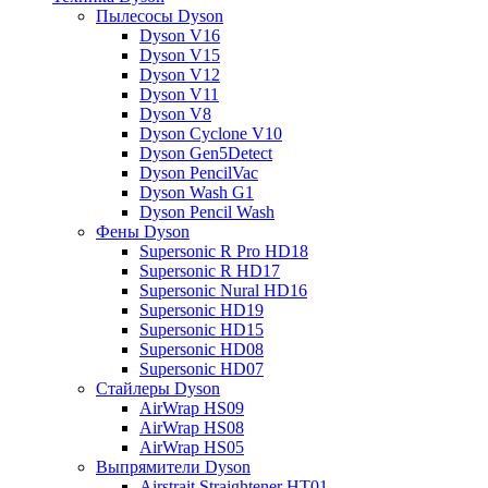
Пылесосы Dyson
Dyson V16
Dyson V15
Dyson V12
Dyson V11
Dyson V8
Dyson Cyclone V10
Dyson Gen5Detect
Dyson PencilVac
Dyson Wash G1
Dyson Pencil Wash
Фены Dyson
Supersonic R Pro HD18
Supersonic R HD17
Supersonic Nural HD16
Supersonic HD19
Supersonic HD15
Supersonic HD08
Supersonic HD07
Стайлеры Dyson
AirWrap HS09
AirWrap HS08
AirWrap HS05
Выпрямители Dyson
Airstrait Straightener HT01