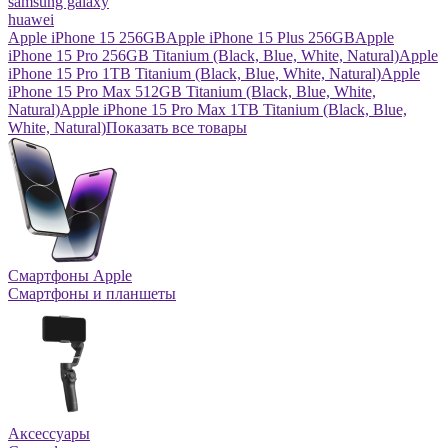
samsung galaxy
huawei
Apple iPhone 15 256GB
Apple iPhone 15 Plus 256GB
Apple
iPhone 15 Pro 256GB Titanium (Black, Blue, White, Natural)
Apple
iPhone 15 Pro 1TB Titanium (Black, Blue, White, Natural)
Apple
iPhone 15 Pro Max 512GB Titanium (Black, Blue, White,
Natural)
Apple iPhone 15 Pro Max 1TB Titanium (Black, Blue,
White, Natural)
Показать все товары
Смартфоны Apple
Смартфоны и планшеты
Аксессуары