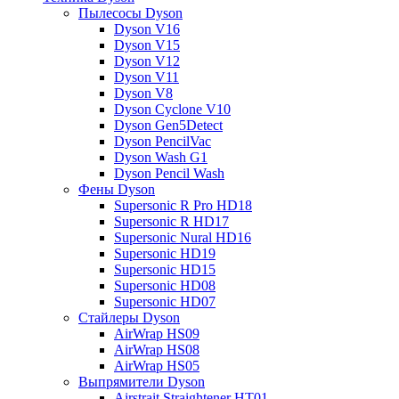
Пылесосы Dyson
Dyson V16
Dyson V15
Dyson V12
Dyson V11
Dyson V8
Dyson Cyclone V10
Dyson Gen5Detect
Dyson PencilVac
Dyson Wash G1
Dyson Pencil Wash
Фены Dyson
Supersonic R Pro HD18
Supersonic R HD17
Supersonic Nural HD16
Supersonic HD19
Supersonic HD15
Supersonic HD08
Supersonic HD07
Стайлеры Dyson
AirWrap HS09
AirWrap HS08
AirWrap HS05
Выпрямители Dyson
Airstrait Straightener HT01