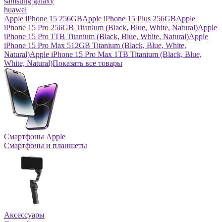
samsung galaxy
huawei
Apple iPhone 15 256GB
Apple iPhone 15 Plus 256GB
Apple
iPhone 15 Pro 256GB Titanium (Black, Blue, White, Natural)
Apple
iPhone 15 Pro 1TB Titanium (Black, Blue, White, Natural)
Apple
iPhone 15 Pro Max 512GB Titanium (Black, Blue, White,
Natural)
Apple iPhone 15 Pro Max 1TB Titanium (Black, Blue,
White, Natural)
Показать все товары
Смартфоны Apple
Смартфоны и планшеты
Аксессуары