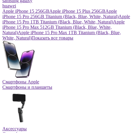
samsung galaxy
huawei
Apple iPhone 15 256GB
Apple iPhone 15 Plus 256GB
Apple
iPhone 15 Pro 256GB Titanium (Black, Blue, White, Natural)
Apple
iPhone 15 Pro 1TB Titanium (Black, Blue, White, Natural)
Apple
iPhone 15 Pro Max 512GB Titanium (Black, Blue, White,
Natural)
Apple iPhone 15 Pro Max 1TB Titanium (Black, Blue,
White, Natural)
Показать все товары
Смартфоны Apple
Смартфоны и планшеты
Аксессуары