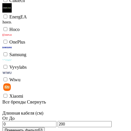
Cuktech
EnergEA
Hoco
OnePlus
Samsung
Vyvylabs
Wiwu
Xiaomi
Все бренды
Свернуть
Длинная кабеля (см)
От
До
Применить фильтр
53