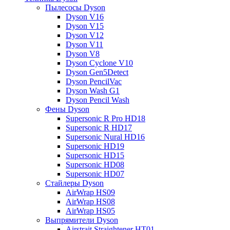
Пылесосы Dyson
Dyson V16
Dyson V15
Dyson V12
Dyson V11
Dyson V8
Dyson Cyclone V10
Dyson Gen5Detect
Dyson PencilVac
Dyson Wash G1
Dyson Pencil Wash
Фены Dyson
Supersonic R Pro HD18
Supersonic R HD17
Supersonic Nural HD16
Supersonic HD19
Supersonic HD15
Supersonic HD08
Supersonic HD07
Стайлеры Dyson
AirWrap HS09
AirWrap HS08
AirWrap HS05
Выпрямители Dyson
Airstrait Straightener HT01