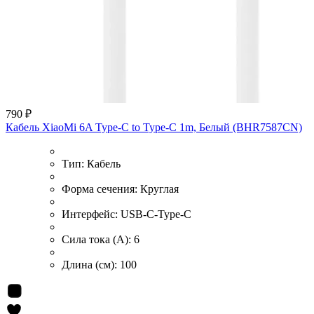
790 ₽
Кабель XiaoMi 6A Type-C to Type-C 1m, Белый (BHR7587CN)
Тип:
Кабель
Форма сечения:
Круглая
Интерфейс:
USB-C-Type-C
Сила тока (А):
6
Длина (см):
100