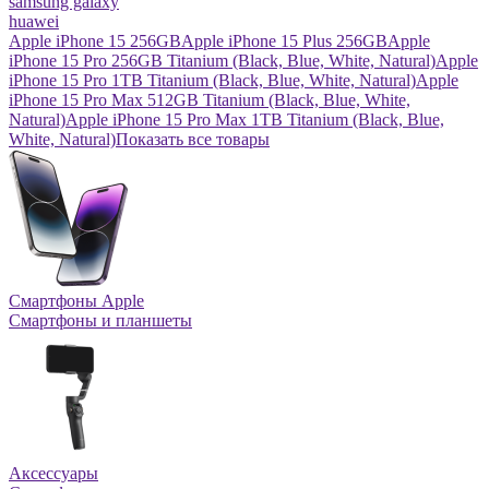
samsung galaxy
huawei
Apple iPhone 15 256GB
Apple iPhone 15 Plus 256GB
Apple
iPhone 15 Pro 256GB Titanium (Black, Blue, White, Natural)
Apple
iPhone 15 Pro 1TB Titanium (Black, Blue, White, Natural)
Apple
iPhone 15 Pro Max 512GB Titanium (Black, Blue, White,
Natural)
Apple iPhone 15 Pro Max 1TB Titanium (Black, Blue,
White, Natural)
Показать все товары
Смартфоны Apple
Смартфоны и планшеты
Аксессуары