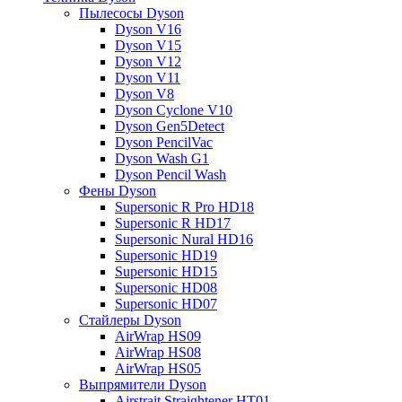
Пылесосы Dyson
Dyson V16
Dyson V15
Dyson V12
Dyson V11
Dyson V8
Dyson Cyclone V10
Dyson Gen5Detect
Dyson PencilVac
Dyson Wash G1
Dyson Pencil Wash
Фены Dyson
Supersonic R Pro HD18
Supersonic R HD17
Supersonic Nural HD16
Supersonic HD19
Supersonic HD15
Supersonic HD08
Supersonic HD07
Стайлеры Dyson
AirWrap HS09
AirWrap HS08
AirWrap HS05
Выпрямители Dyson
Airstrait Straightener HT01