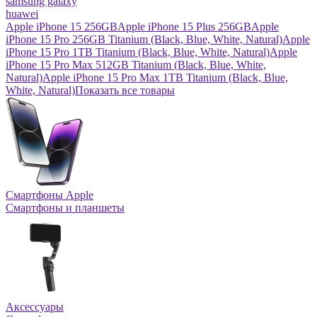
samsung galaxy
huawei
Apple iPhone 15 256GB
Apple iPhone 15 Plus 256GB
Apple
iPhone 15 Pro 256GB Titanium (Black, Blue, White, Natural)
Apple
iPhone 15 Pro 1TB Titanium (Black, Blue, White, Natural)
Apple
iPhone 15 Pro Max 512GB Titanium (Black, Blue, White,
Natural)
Apple iPhone 15 Pro Max 1TB Titanium (Black, Blue,
White, Natural)
Показать все товары
Смартфоны Apple
Смартфоны и планшеты
Аксессуары