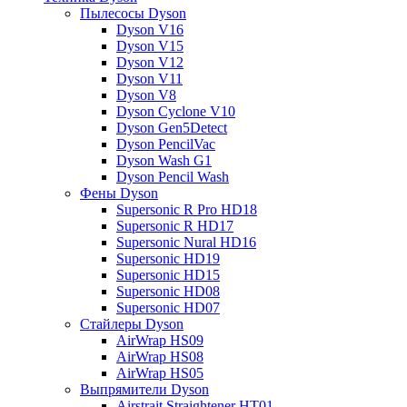
Пылесосы Dyson
Dyson V16
Dyson V15
Dyson V12
Dyson V11
Dyson V8
Dyson Cyclone V10
Dyson Gen5Detect
Dyson PencilVac
Dyson Wash G1
Dyson Pencil Wash
Фены Dyson
Supersonic R Pro HD18
Supersonic R HD17
Supersonic Nural HD16
Supersonic HD19
Supersonic HD15
Supersonic HD08
Supersonic HD07
Стайлеры Dyson
AirWrap HS09
AirWrap HS08
AirWrap HS05
Выпрямители Dyson
Airstrait Straightener HT01