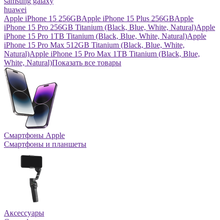
samsung galaxy
huawei
Apple iPhone 15 256GB
Apple iPhone 15 Plus 256GB
Apple
iPhone 15 Pro 256GB Titanium (Black, Blue, White, Natural)
Apple
iPhone 15 Pro 1TB Titanium (Black, Blue, White, Natural)
Apple
iPhone 15 Pro Max 512GB Titanium (Black, Blue, White,
Natural)
Apple iPhone 15 Pro Max 1TB Titanium (Black, Blue,
White, Natural)
Показать все товары
Смартфоны Apple
Смартфоны и планшеты
Аксессуары