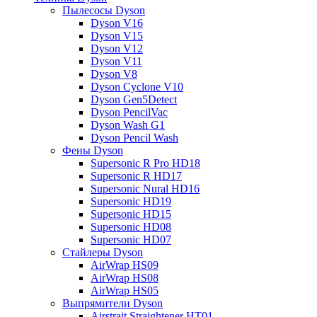
Пылесосы Dyson
Dyson V16
Dyson V15
Dyson V12
Dyson V11
Dyson V8
Dyson Cyclone V10
Dyson Gen5Detect
Dyson PencilVac
Dyson Wash G1
Dyson Pencil Wash
Фены Dyson
Supersonic R Pro HD18
Supersonic R HD17
Supersonic Nural HD16
Supersonic HD19
Supersonic HD15
Supersonic HD08
Supersonic HD07
Стайлеры Dyson
AirWrap HS09
AirWrap HS08
AirWrap HS05
Выпрямители Dyson
Airstrait Straightener HT01