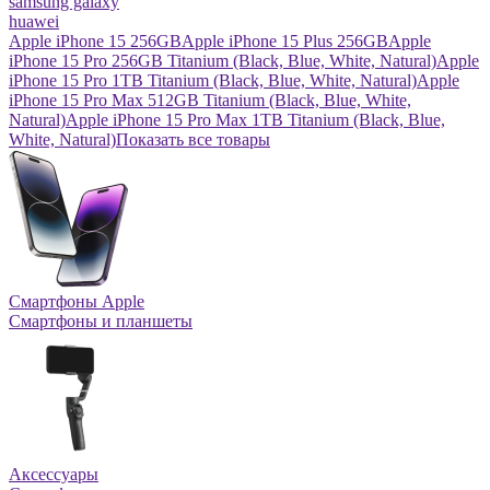
samsung galaxy
huawei
Apple iPhone 15 256GB
Apple iPhone 15 Plus 256GB
Apple
iPhone 15 Pro 256GB Titanium (Black, Blue, White, Natural)
Apple
iPhone 15 Pro 1TB Titanium (Black, Blue, White, Natural)
Apple
iPhone 15 Pro Max 512GB Titanium (Black, Blue, White,
Natural)
Apple iPhone 15 Pro Max 1TB Titanium (Black, Blue,
White, Natural)
Показать все товары
Смартфоны Apple
Смартфоны и планшеты
Аксессуары