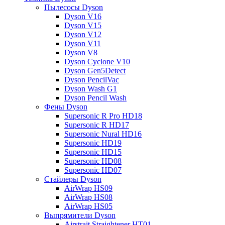
Пылесосы Dyson
Dyson V16
Dyson V15
Dyson V12
Dyson V11
Dyson V8
Dyson Cyclone V10
Dyson Gen5Detect
Dyson PencilVac
Dyson Wash G1
Dyson Pencil Wash
Фены Dyson
Supersonic R Pro HD18
Supersonic R HD17
Supersonic Nural HD16
Supersonic HD19
Supersonic HD15
Supersonic HD08
Supersonic HD07
Стайлеры Dyson
AirWrap HS09
AirWrap HS08
AirWrap HS05
Выпрямители Dyson
Airstrait Straightener HT01