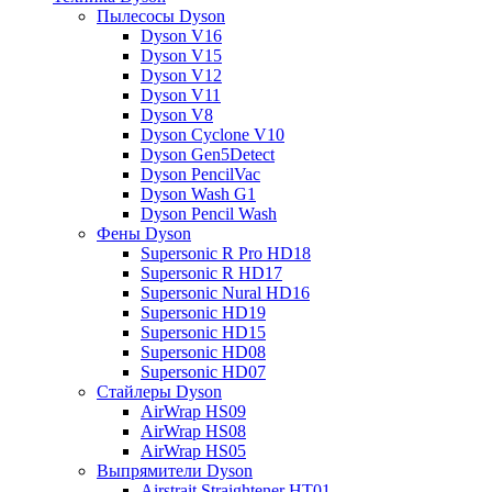
Пылесосы Dyson
Dyson V16
Dyson V15
Dyson V12
Dyson V11
Dyson V8
Dyson Cyclone V10
Dyson Gen5Detect
Dyson PencilVac
Dyson Wash G1
Dyson Pencil Wash
Фены Dyson
Supersonic R Pro HD18
Supersonic R HD17
Supersonic Nural HD16
Supersonic HD19
Supersonic HD15
Supersonic HD08
Supersonic HD07
Стайлеры Dyson
AirWrap HS09
AirWrap HS08
AirWrap HS05
Выпрямители Dyson
Airstrait Straightener HT01