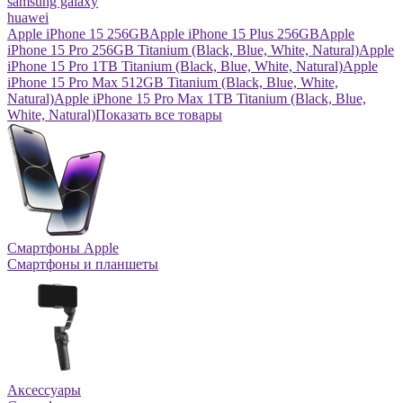
samsung galaxy
huawei
Apple iPhone 15 256GB
Apple iPhone 15 Plus 256GB
Apple
iPhone 15 Pro 256GB Titanium (Black, Blue, White, Natural)
Apple
iPhone 15 Pro 1TB Titanium (Black, Blue, White, Natural)
Apple
iPhone 15 Pro Max 512GB Titanium (Black, Blue, White,
Natural)
Apple iPhone 15 Pro Max 1TB Titanium (Black, Blue,
White, Natural)
Показать все товары
Смартфоны Apple
Смартфоны и планшеты
Аксессуары