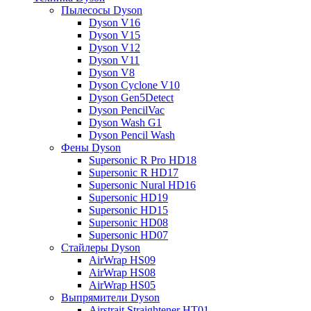
Пылесосы Dyson
Dyson V16
Dyson V15
Dyson V12
Dyson V11
Dyson V8
Dyson Cyclone V10
Dyson Gen5Detect
Dyson PencilVac
Dyson Wash G1
Dyson Pencil Wash
Фены Dyson
Supersonic R Pro HD18
Supersonic R HD17
Supersonic Nural HD16
Supersonic HD19
Supersonic HD15
Supersonic HD08
Supersonic HD07
Стайлеры Dyson
AirWrap HS09
AirWrap HS08
AirWrap HS05
Выпрямители Dyson
Airstrait Straightener HT01