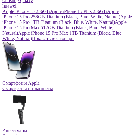
samsung galaxy
huawei
Apple iPhone 15 256GB
Apple iPhone 15 Plus 256GB
Apple
iPhone 15 Pro 256GB Titanium (Black, Blue, White, Natural)
Apple
iPhone 15 Pro 1TB Titanium (Black, Blue, White, Natural)
Apple
iPhone 15 Pro Max 512GB Titanium (Black, Blue, White,
Natural)
Apple iPhone 15 Pro Max 1TB Titanium (Black, Blue,
White, Natural)
Показать все товары
Смартфоны Apple
Смартфоны и планшеты
Аксессуары