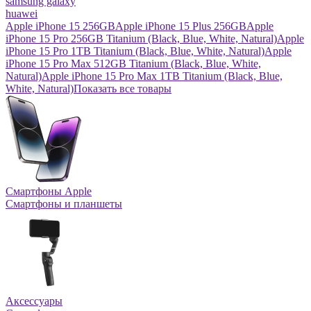
samsung galaxy
huawei
Apple iPhone 15 256GB
Apple iPhone 15 Plus 256GB
Apple
iPhone 15 Pro 256GB Titanium (Black, Blue, White, Natural)
Apple
iPhone 15 Pro 1TB Titanium (Black, Blue, White, Natural)
Apple
iPhone 15 Pro Max 512GB Titanium (Black, Blue, White,
Natural)
Apple iPhone 15 Pro Max 1TB Titanium (Black, Blue,
White, Natural)
Показать все товары
Смартфоны Apple
Смартфоны и планшеты
Аксессуары