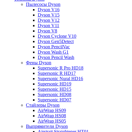
Пылесосы Dyson
Dyson V16
Dyson V15
Dyson V12
Dyson V11
Dyson V8
Dyson Cyclone V10
Dyson Gen5Detect
Dyson PencilVac
Dyson Wash G1
Dyson Pencil Wash
Фены Dyson
Supersonic R Pro HD18
Supersonic R HD17
Supersonic Nural HD16
Supersonic HD19
Supersonic HD15
Supersonic HD08
Supersonic HD07
Стайлеры Dyson
AirWrap HS09
AirWrap HS08
AirWrap HS05
Выпрямители Dyson
Airstrait Straightener HT01