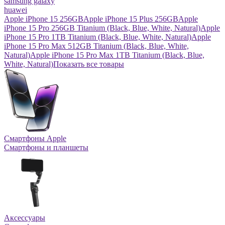
samsung galaxy
huawei
Apple iPhone 15 256GB
Apple iPhone 15 Plus 256GB
Apple
iPhone 15 Pro 256GB Titanium (Black, Blue, White, Natural)
Apple
iPhone 15 Pro 1TB Titanium (Black, Blue, White, Natural)
Apple
iPhone 15 Pro Max 512GB Titanium (Black, Blue, White,
Natural)
Apple iPhone 15 Pro Max 1TB Titanium (Black, Blue,
White, Natural)
Показать все товары
Смартфоны Apple
Смартфоны и планшеты
Аксессуары