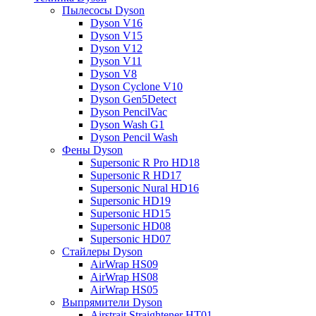
Пылесосы Dyson
Dyson V16
Dyson V15
Dyson V12
Dyson V11
Dyson V8
Dyson Cyclone V10
Dyson Gen5Detect
Dyson PencilVac
Dyson Wash G1
Dyson Pencil Wash
Фены Dyson
Supersonic R Pro HD18
Supersonic R HD17
Supersonic Nural HD16
Supersonic HD19
Supersonic HD15
Supersonic HD08
Supersonic HD07
Стайлеры Dyson
AirWrap HS09
AirWrap HS08
AirWrap HS05
Выпрямители Dyson
Airstrait Straightener HT01