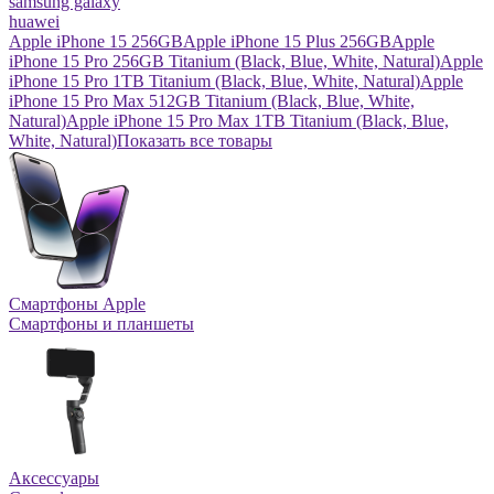
samsung galaxy
huawei
Apple iPhone 15 256GB
Apple iPhone 15 Plus 256GB
Apple
iPhone 15 Pro 256GB Titanium (Black, Blue, White, Natural)
Apple
iPhone 15 Pro 1TB Titanium (Black, Blue, White, Natural)
Apple
iPhone 15 Pro Max 512GB Titanium (Black, Blue, White,
Natural)
Apple iPhone 15 Pro Max 1TB Titanium (Black, Blue,
White, Natural)
Показать все товары
Смартфоны Apple
Смартфоны и планшеты
Аксессуары