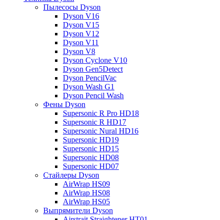
Пылесосы Dyson
Dyson V16
Dyson V15
Dyson V12
Dyson V11
Dyson V8
Dyson Cyclone V10
Dyson Gen5Detect
Dyson PencilVac
Dyson Wash G1
Dyson Pencil Wash
Фены Dyson
Supersonic R Pro HD18
Supersonic R HD17
Supersonic Nural HD16
Supersonic HD19
Supersonic HD15
Supersonic HD08
Supersonic HD07
Стайлеры Dyson
AirWrap HS09
AirWrap HS08
AirWrap HS05
Выпрямители Dyson
Airstrait Straightener HT01