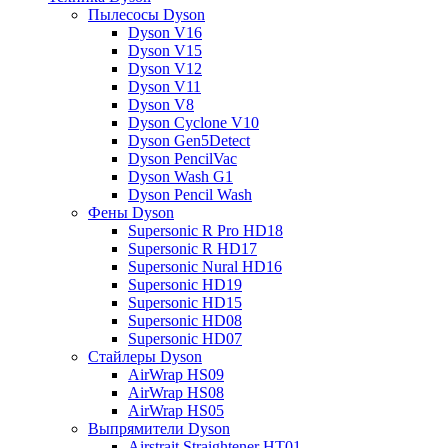
Пылесосы Dyson
Dyson V16
Dyson V15
Dyson V12
Dyson V11
Dyson V8
Dyson Cyclone V10
Dyson Gen5Detect
Dyson PencilVac
Dyson Wash G1
Dyson Pencil Wash
Фены Dyson
Supersonic R Pro HD18
Supersonic R HD17
Supersonic Nural HD16
Supersonic HD19
Supersonic HD15
Supersonic HD08
Supersonic HD07
Стайлеры Dyson
AirWrap HS09
AirWrap HS08
AirWrap HS05
Выпрямители Dyson
Airstrait Straightener HT01