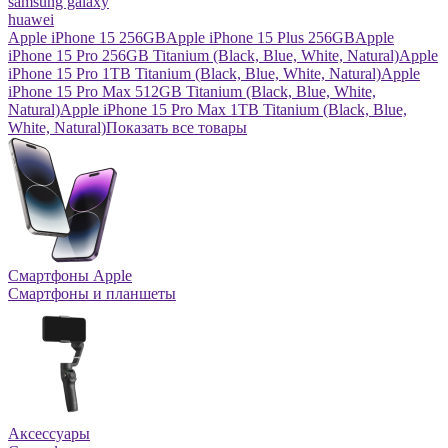
samsung galaxy
huawei
Apple iPhone 15 256GB
Apple iPhone 15 Plus 256GB
Apple
iPhone 15 Pro 256GB Titanium (Black, Blue, White, Natural)
Apple
iPhone 15 Pro 1TB Titanium (Black, Blue, White, Natural)
Apple
iPhone 15 Pro Max 512GB Titanium (Black, Blue, White,
Natural)
Apple iPhone 15 Pro Max 1TB Titanium (Black, Blue,
White, Natural)
Показать все товары
Смартфоны Apple
Смартфоны и планшеты
Аксессуары