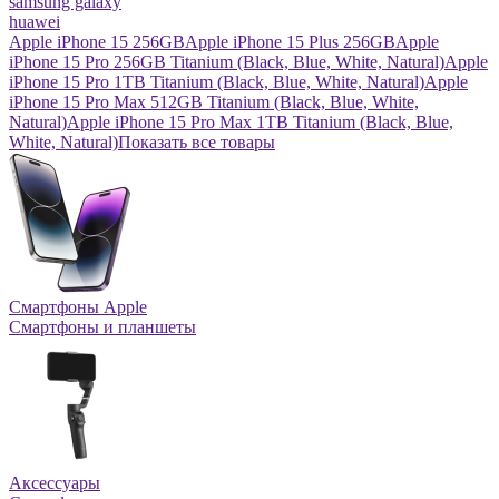
samsung galaxy
huawei
Apple iPhone 15 256GB
Apple iPhone 15 Plus 256GB
Apple
iPhone 15 Pro 256GB Titanium (Black, Blue, White, Natural)
Apple
iPhone 15 Pro 1TB Titanium (Black, Blue, White, Natural)
Apple
iPhone 15 Pro Max 512GB Titanium (Black, Blue, White,
Natural)
Apple iPhone 15 Pro Max 1TB Titanium (Black, Blue,
White, Natural)
Показать все товары
Смартфоны Apple
Смартфоны и планшеты
Аксессуары