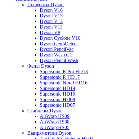
Пылесосы Dyson
Dyson V16
Dyson V15
Dyson V12
Dyson V11
Dyson V8
Dyson Cyclone V10
Dyson Gen5Detect
Dyson PencilVac
Dyson Wash G1
Dyson Pencil Wash
Фены Dyson
Supersonic R Pro HD18
Supersonic R HD17
Supersonic Nural HD16
Supersonic HD19
Supersonic HD15
Supersonic HD08
Supersonic HD07
Стайлеры Dyson
AirWrap HS09
AirWrap HS08
AirWrap HS05
Выпрямители Dyson
Airstrait Straightener HT01