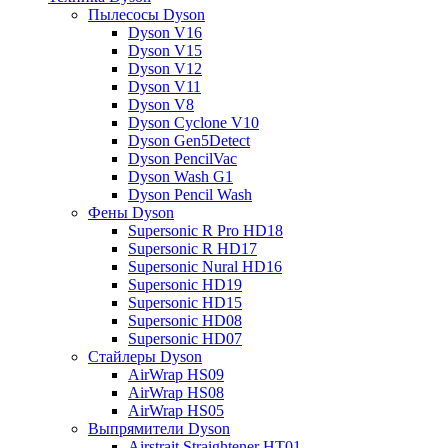
Пылесосы Dyson
Dyson V16
Dyson V15
Dyson V12
Dyson V11
Dyson V8
Dyson Cyclone V10
Dyson Gen5Detect
Dyson PencilVac
Dyson Wash G1
Dyson Pencil Wash
Фены Dyson
Supersonic R Pro HD18
Supersonic R HD17
Supersonic Nural HD16
Supersonic HD19
Supersonic HD15
Supersonic HD08
Supersonic HD07
Стайлеры Dyson
AirWrap HS09
AirWrap HS08
AirWrap HS05
Выпрямители Dyson
Airstrait Straightener HT01