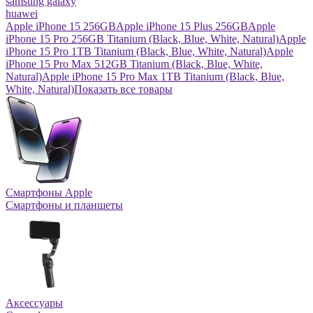
samsung galaxy
huawei
Apple iPhone 15 256GB
Apple iPhone 15 Plus 256GB
Apple
iPhone 15 Pro 256GB Titanium (Black, Blue, White, Natural)
Apple
iPhone 15 Pro 1TB Titanium (Black, Blue, White, Natural)
Apple
iPhone 15 Pro Max 512GB Titanium (Black, Blue, White,
Natural)
Apple iPhone 15 Pro Max 1TB Titanium (Black, Blue,
White, Natural)
Показать все товары
Смартфоны Apple
Смартфоны и планшеты
Аксессуары