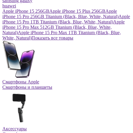
samsung galaxy
huawei
Apple iPhone 15 256GB
Apple iPhone 15 Plus 256GB
Apple
iPhone 15 Pro 256GB Titanium (Black, Blue, White, Natural)
Apple
iPhone 15 Pro 1TB Titanium (Black, Blue, White, Natural)
Apple
iPhone 15 Pro Max 512GB Titanium (Black, Blue, White,
Natural)
Apple iPhone 15 Pro Max 1TB Titanium (Black, Blue,
White, Natural)
Показать все товары
Смартфоны Apple
Смартфоны и планшеты
Аксессуары