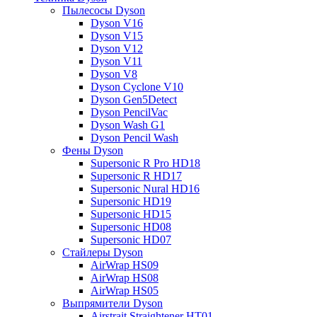
Пылесосы Dyson
Dyson V16
Dyson V15
Dyson V12
Dyson V11
Dyson V8
Dyson Cyclone V10
Dyson Gen5Detect
Dyson PencilVac
Dyson Wash G1
Dyson Pencil Wash
Фены Dyson
Supersonic R Pro HD18
Supersonic R HD17
Supersonic Nural HD16
Supersonic HD19
Supersonic HD15
Supersonic HD08
Supersonic HD07
Стайлеры Dyson
AirWrap HS09
AirWrap HS08
AirWrap HS05
Выпрямители Dyson
Airstrait Straightener HT01