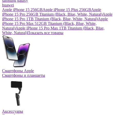
samsung galaxy
huawei
Apple iPhone 15 256GB
Apple iPhone 15 Plus 256GB
Apple
iPhone 15 Pro 256GB Titanium (Black, Blue, White, Natural)
Apple
iPhone 15 Pro 1TB Titanium (Black, Blue, White, Natural)
Apple
iPhone 15 Pro Max 512GB Titanium (Black, Blue, White,
Natural)
Apple iPhone 15 Pro Max 1TB Titanium (Black, Blue,
White, Natural)
Показать все товары
Смартфоны Apple
Смартфоны и планшеты
Аксессуары