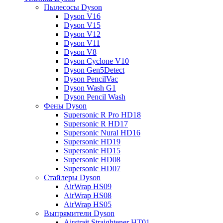
Пылесосы Dyson
Dyson V16
Dyson V15
Dyson V12
Dyson V11
Dyson V8
Dyson Cyclone V10
Dyson Gen5Detect
Dyson PencilVac
Dyson Wash G1
Dyson Pencil Wash
Фены Dyson
Supersonic R Pro HD18
Supersonic R HD17
Supersonic Nural HD16
Supersonic HD19
Supersonic HD15
Supersonic HD08
Supersonic HD07
Стайлеры Dyson
AirWrap HS09
AirWrap HS08
AirWrap HS05
Выпрямители Dyson
Airstrait Straightener HT01