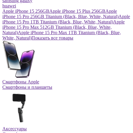
samsung galaxy
huawei
Apple iPhone 15 256GB
Apple iPhone 15 Plus 256GB
Apple
iPhone 15 Pro 256GB Titanium (Black, Blue, White, Natural)
Apple
iPhone 15 Pro 1TB Titanium (Black, Blue, White, Natural)
Apple
iPhone 15 Pro Max 512GB Titanium (Black, Blue, White,
Natural)
Apple iPhone 15 Pro Max 1TB Titanium (Black, Blue,
White, Natural)
Показать все товары
Смартфоны Apple
Смартфоны и планшеты
Аксессуары