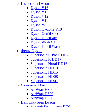
Пылесосы Dyson
Dyson V16
Dyson V15
Dyson V12
Dyson V11
Dyson V8
Dyson Cyclone V10
Dyson Gen5Detect
Dyson PencilVac
Dyson Wash G1
Dyson Pencil Wash
Фены Dyson
Supersonic R Pro HD18
Supersonic R HD17
Supersonic Nural HD16
Supersonic HD19
Supersonic HD15
Supersonic HD08
Supersonic HD07
Стайлеры Dyson
AirWrap HS09
AirWrap HS08
AirWrap HS05
Выпрямители Dyson
Airstrait Straightener HT01