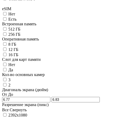
eSIM
Нет
Есть
Встроенная память
512 ГБ
256 ГБ
Оперативная память
8 ГБ
12 ГБ
16 ГБ
Слот для карт памяти
Нет
Да
Кол-во основных камер
3
2
Диагональ экрана (дюйм)
От
До
Разрешение экрана (пикс)
Все
Свернуть
2392x1080