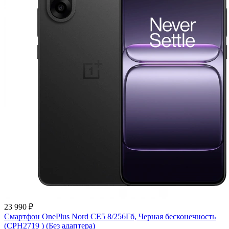
23 990 ₽
Смартфон OnePlus Nord CE5 8/256Гб, Черная бесконечность
(CPH2719 ) (Без адаптера)