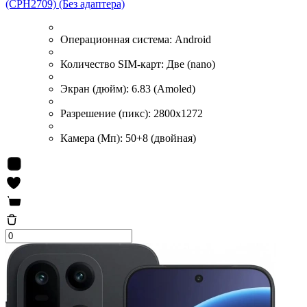
(CPH2709) (Без адаптера)
Операционная система:
Android
Количество SIM-карт:
Две (nano)
Экран (дюйм):
6.83 (Amoled)
Разрешение (пикс):
2800x1272
Камера (Мп):
50+8 (двойная)