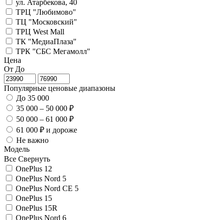
ул. Атарбекова, 40
ТРЦ "Любимово"
ТЦ "Московский"
ТРЦ West Mall
ТК "МедиаПлаза"
ТРК "СБС Мегамолл"
Цена
От
До
Популярные ценовые диапазоны
До 35 000
35 000 – 50 000 ₽
50 000 – 61 000 ₽
61 000 ₽ и дороже
Не важно
Модель
Все
Свернуть
OnePlus 12
OnePlus Nord 5
OnePlus Nord CE 5
OnePlus 15
OnePlus 15R
OnePlus Nord 6