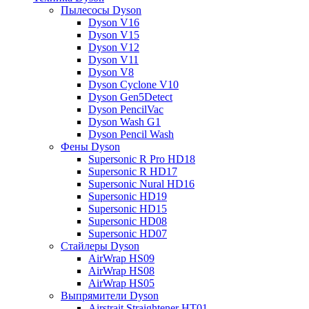
Пылесосы Dyson
Dyson V16
Dyson V15
Dyson V12
Dyson V11
Dyson V8
Dyson Cyclone V10
Dyson Gen5Detect
Dyson PencilVac
Dyson Wash G1
Dyson Pencil Wash
Фены Dyson
Supersonic R Pro HD18
Supersonic R HD17
Supersonic Nural HD16
Supersonic HD19
Supersonic HD15
Supersonic HD08
Supersonic HD07
Стайлеры Dyson
AirWrap HS09
AirWrap HS08
AirWrap HS05
Выпрямители Dyson
Airstrait Straightener HT01