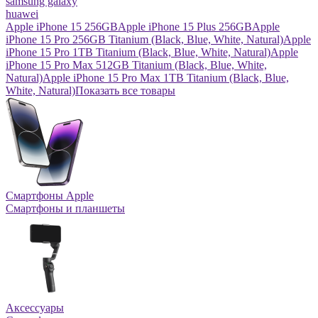
samsung galaxy
huawei
Apple iPhone 15 256GB
Apple iPhone 15 Plus 256GB
Apple
iPhone 15 Pro 256GB Titanium (Black, Blue, White, Natural)
Apple
iPhone 15 Pro 1TB Titanium (Black, Blue, White, Natural)
Apple
iPhone 15 Pro Max 512GB Titanium (Black, Blue, White,
Natural)
Apple iPhone 15 Pro Max 1TB Titanium (Black, Blue,
White, Natural)
Показать все товары
Смартфоны Apple
Смартфоны и планшеты
Аксессуары