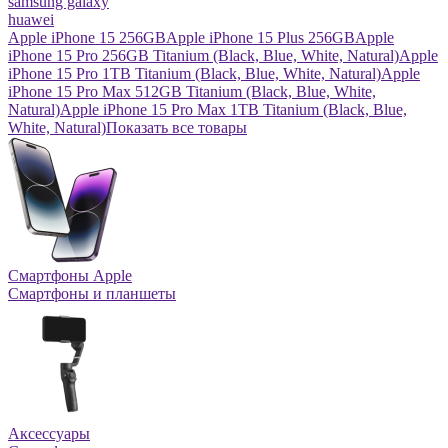
samsung galaxy
huawei
Apple iPhone 15 256GB
Apple iPhone 15 Plus 256GB
Apple
iPhone 15 Pro 256GB Titanium (Black, Blue, White, Natural)
Apple
iPhone 15 Pro 1TB Titanium (Black, Blue, White, Natural)
Apple
iPhone 15 Pro Max 512GB Titanium (Black, Blue, White,
Natural)
Apple iPhone 15 Pro Max 1TB Titanium (Black, Blue,
White, Natural)
Показать все товары
Смартфоны Apple
Смартфоны и планшеты
Аксессуары