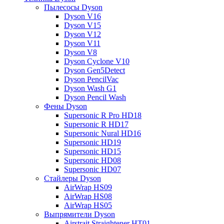
Пылесосы Dyson
Dyson V16
Dyson V15
Dyson V12
Dyson V11
Dyson V8
Dyson Cyclone V10
Dyson Gen5Detect
Dyson PencilVac
Dyson Wash G1
Dyson Pencil Wash
Фены Dyson
Supersonic R Pro HD18
Supersonic R HD17
Supersonic Nural HD16
Supersonic HD19
Supersonic HD15
Supersonic HD08
Supersonic HD07
Стайлеры Dyson
AirWrap HS09
AirWrap HS08
AirWrap HS05
Выпрямители Dyson
Airstrait Straightener HT01