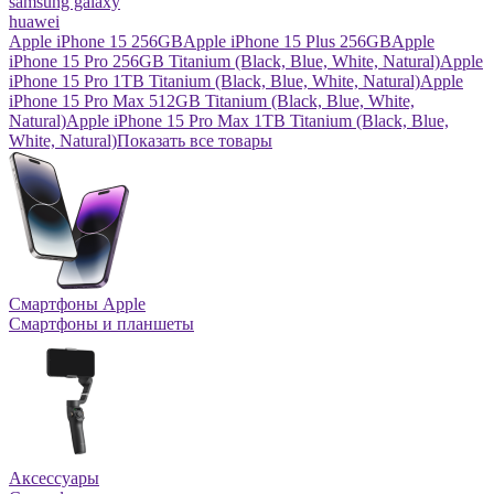
samsung galaxy
huawei
Apple iPhone 15 256GB
Apple iPhone 15 Plus 256GB
Apple
iPhone 15 Pro 256GB Titanium (Black, Blue, White, Natural)
Apple
iPhone 15 Pro 1TB Titanium (Black, Blue, White, Natural)
Apple
iPhone 15 Pro Max 512GB Titanium (Black, Blue, White,
Natural)
Apple iPhone 15 Pro Max 1TB Titanium (Black, Blue,
White, Natural)
Показать все товары
Смартфоны Apple
Смартфоны и планшеты
Аксессуары