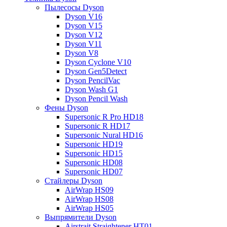
Пылесосы Dyson
Dyson V16
Dyson V15
Dyson V12
Dyson V11
Dyson V8
Dyson Cyclone V10
Dyson Gen5Detect
Dyson PencilVac
Dyson Wash G1
Dyson Pencil Wash
Фены Dyson
Supersonic R Pro HD18
Supersonic R HD17
Supersonic Nural HD16
Supersonic HD19
Supersonic HD15
Supersonic HD08
Supersonic HD07
Стайлеры Dyson
AirWrap HS09
AirWrap HS08
AirWrap HS05
Выпрямители Dyson
Airstrait Straightener HT01