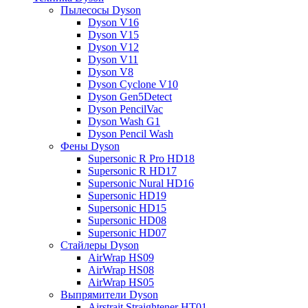
Пылесосы Dyson
Dyson V16
Dyson V15
Dyson V12
Dyson V11
Dyson V8
Dyson Cyclone V10
Dyson Gen5Detect
Dyson PencilVac
Dyson Wash G1
Dyson Pencil Wash
Фены Dyson
Supersonic R Pro HD18
Supersonic R HD17
Supersonic Nural HD16
Supersonic HD19
Supersonic HD15
Supersonic HD08
Supersonic HD07
Стайлеры Dyson
AirWrap HS09
AirWrap HS08
AirWrap HS05
Выпрямители Dyson
Airstrait Straightener HT01