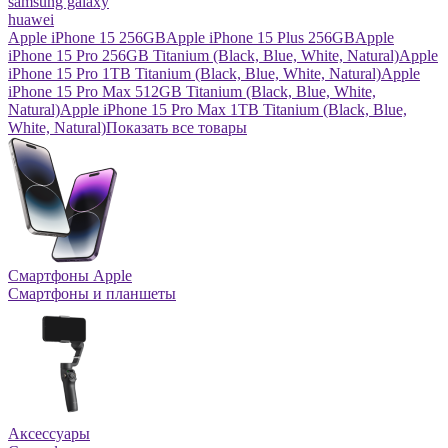
samsung galaxy
huawei
Apple iPhone 15 256GB
Apple iPhone 15 Plus 256GB
Apple
iPhone 15 Pro 256GB Titanium (Black, Blue, White, Natural)
Apple
iPhone 15 Pro 1TB Titanium (Black, Blue, White, Natural)
Apple
iPhone 15 Pro Max 512GB Titanium (Black, Blue, White,
Natural)
Apple iPhone 15 Pro Max 1TB Titanium (Black, Blue,
White, Natural)
Показать все товары
Смартфоны Apple
Смартфоны и планшеты
Аксессуары