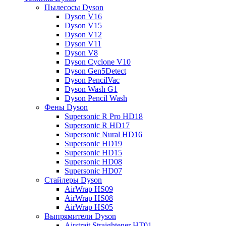
Пылесосы Dyson
Dyson V16
Dyson V15
Dyson V12
Dyson V11
Dyson V8
Dyson Cyclone V10
Dyson Gen5Detect
Dyson PencilVac
Dyson Wash G1
Dyson Pencil Wash
Фены Dyson
Supersonic R Pro HD18
Supersonic R HD17
Supersonic Nural HD16
Supersonic HD19
Supersonic HD15
Supersonic HD08
Supersonic HD07
Стайлеры Dyson
AirWrap HS09
AirWrap HS08
AirWrap HS05
Выпрямители Dyson
Airstrait Straightener HT01