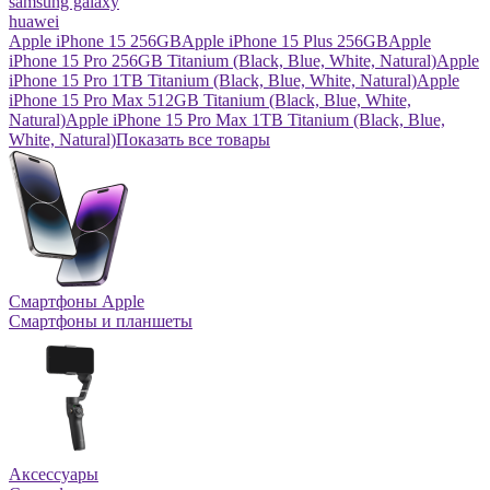
samsung galaxy
huawei
Apple iPhone 15 256GB
Apple iPhone 15 Plus 256GB
Apple
iPhone 15 Pro 256GB Titanium (Black, Blue, White, Natural)
Apple
iPhone 15 Pro 1TB Titanium (Black, Blue, White, Natural)
Apple
iPhone 15 Pro Max 512GB Titanium (Black, Blue, White,
Natural)
Apple iPhone 15 Pro Max 1TB Titanium (Black, Blue,
White, Natural)
Показать все товары
Смартфоны Apple
Смартфоны и планшеты
Аксессуары