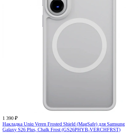
1 390 ₽
Накладка Uniq Veren Frosted Shield (MagSafe) для Samsung
Galaxy S26 Plus, Chalk Frost (GS26PHYB-VERCHFRST)