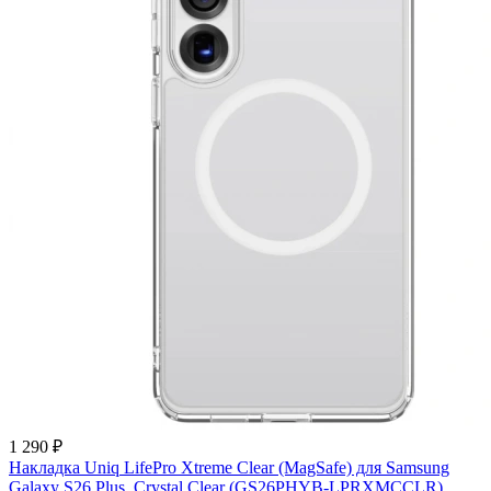
1 290 ₽
Накладка Uniq LifePro Xtreme Clear (MagSafe) для Samsung
Galaxy S26 Plus, Crystal Clear (GS26PHYB-LPRXMCCLR)