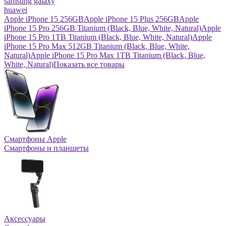
samsung galaxy
huawei
Apple iPhone 15 256GB
Apple iPhone 15 Plus 256GB
Apple
iPhone 15 Pro 256GB Titanium (Black, Blue, White, Natural)
Apple
iPhone 15 Pro 1TB Titanium (Black, Blue, White, Natural)
Apple
iPhone 15 Pro Max 512GB Titanium (Black, Blue, White,
Natural)
Apple iPhone 15 Pro Max 1TB Titanium (Black, Blue,
White, Natural)
Показать все товары
Смартфоны Apple
Смартфоны и планшеты
Аксессуары