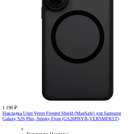
1 190 ₽
Накладка Uniq Veren Frosted Shield (MagSafe) для Samsung
Galaxy S26 Plus, Smoky Frost (GS26PHYB-VERSMFRST)