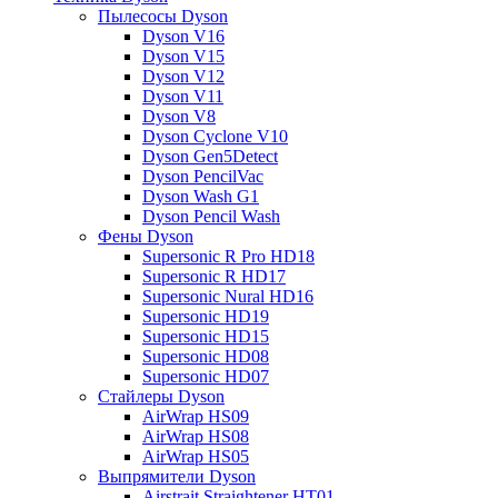
Пылесосы Dyson
Dyson V16
Dyson V15
Dyson V12
Dyson V11
Dyson V8
Dyson Cyclone V10
Dyson Gen5Detect
Dyson PencilVac
Dyson Wash G1
Dyson Pencil Wash
Фены Dyson
Supersonic R Pro HD18
Supersonic R HD17
Supersonic Nural HD16
Supersonic HD19
Supersonic HD15
Supersonic HD08
Supersonic HD07
Стайлеры Dyson
AirWrap HS09
AirWrap HS08
AirWrap HS05
Выпрямители Dyson
Airstrait Straightener HT01