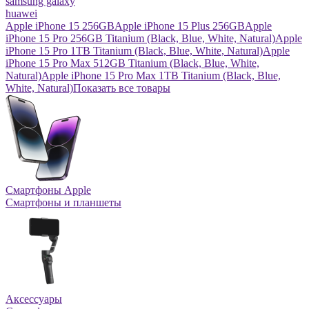
samsung galaxy
huawei
Apple iPhone 15 256GB
Apple iPhone 15 Plus 256GB
Apple
iPhone 15 Pro 256GB Titanium (Black, Blue, White, Natural)
Apple
iPhone 15 Pro 1TB Titanium (Black, Blue, White, Natural)
Apple
iPhone 15 Pro Max 512GB Titanium (Black, Blue, White,
Natural)
Apple iPhone 15 Pro Max 1TB Titanium (Black, Blue,
White, Natural)
Показать все товары
Смартфоны Apple
Смартфоны и планшеты
Аксессуары