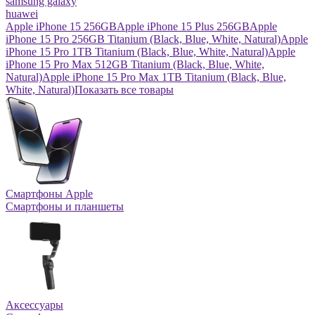
samsung galaxy
huawei
Apple iPhone 15 256GB
Apple iPhone 15 Plus 256GB
Apple
iPhone 15 Pro 256GB Titanium (Black, Blue, White, Natural)
Apple
iPhone 15 Pro 1TB Titanium (Black, Blue, White, Natural)
Apple
iPhone 15 Pro Max 512GB Titanium (Black, Blue, White,
Natural)
Apple iPhone 15 Pro Max 1TB Titanium (Black, Blue,
White, Natural)
Показать все товары
Смартфоны Apple
Смартфоны и планшеты
Аксессуары