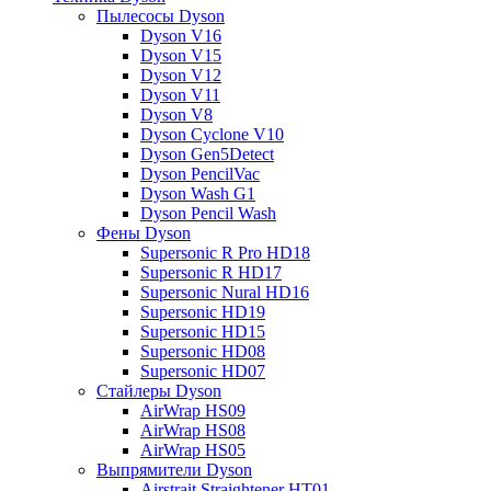
Пылесосы Dyson
Dyson V16
Dyson V15
Dyson V12
Dyson V11
Dyson V8
Dyson Cyclone V10
Dyson Gen5Detect
Dyson PencilVac
Dyson Wash G1
Dyson Pencil Wash
Фены Dyson
Supersonic R Pro HD18
Supersonic R HD17
Supersonic Nural HD16
Supersonic HD19
Supersonic HD15
Supersonic HD08
Supersonic HD07
Стайлеры Dyson
AirWrap HS09
AirWrap HS08
AirWrap HS05
Выпрямители Dyson
Airstrait Straightener HT01