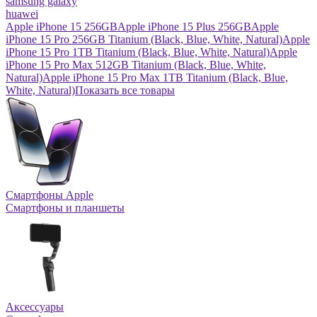
samsung galaxy
huawei
Apple iPhone 15 256GB
Apple iPhone 15 Plus 256GB
Apple
iPhone 15 Pro 256GB Titanium (Black, Blue, White, Natural)
Apple
iPhone 15 Pro 1TB Titanium (Black, Blue, White, Natural)
Apple
iPhone 15 Pro Max 512GB Titanium (Black, Blue, White,
Natural)
Apple iPhone 15 Pro Max 1TB Titanium (Black, Blue,
White, Natural)
Показать все товары
Смартфоны Apple
Смартфоны и планшеты
Аксессуары