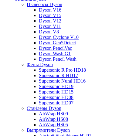
Пылесосы Dyson
Dyson V16
Dyson V15
Dyson V12
Dyson V11
Dyson V8
Dyson Cyclone V10
Dyson Gen5Detect
Dyson PencilVac
Dyson Wash G1
Dyson Pencil Wash
Фены Dyson
Supersonic R Pro HD18
Supersonic R HD17
Supersonic Nural HD16
Supersonic HD19
Supersonic HD15
Supersonic HD08
Supersonic HD07
Стайлеры Dyson
AirWrap HS09
AirWrap HS08
AirWrap HS05
Выпрямители Dyson
Airstrait Straightener HT01