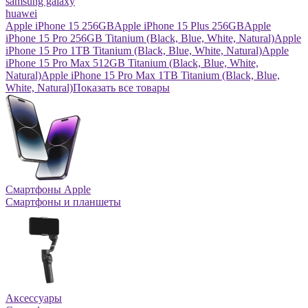
samsung galaxy
huawei
Apple iPhone 15 256GB
Apple iPhone 15 Plus 256GB
Apple
iPhone 15 Pro 256GB Titanium (Black, Blue, White, Natural)
Apple
iPhone 15 Pro 1TB Titanium (Black, Blue, White, Natural)
Apple
iPhone 15 Pro Max 512GB Titanium (Black, Blue, White,
Natural)
Apple iPhone 15 Pro Max 1TB Titanium (Black, Blue,
White, Natural)
Показать все товары
Смартфоны Apple
Смартфоны и планшеты
Аксессуары