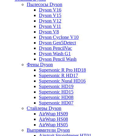
Пылесосы Dyson
Dyson V16
Dyson V15
Dyson V12
Dyson V11
Dyson V8
Dyson Cyclone V10
Dyson Gen5Detect
Dyson PencilVac
Dyson Wash G1
Dyson Pencil Wash
Фены Dyson
Supersonic R Pro HD18
Supersonic R HD17
Supersonic Nural HD16
Supersonic HD19
Supersonic HD15
Supersonic HD08
Supersonic HD07
Стайлеры Dyson
AirWrap HS09
AirWrap HS08
AirWrap HS05
Выпрямители Dyson
Airstrait Straightener HT01