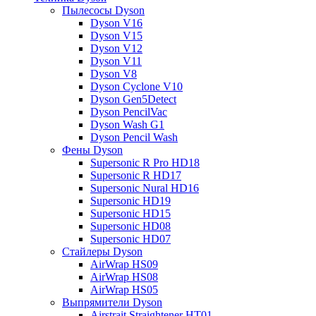
Пылесосы Dyson
Dyson V16
Dyson V15
Dyson V12
Dyson V11
Dyson V8
Dyson Cyclone V10
Dyson Gen5Detect
Dyson PencilVac
Dyson Wash G1
Dyson Pencil Wash
Фены Dyson
Supersonic R Pro HD18
Supersonic R HD17
Supersonic Nural HD16
Supersonic HD19
Supersonic HD15
Supersonic HD08
Supersonic HD07
Стайлеры Dyson
AirWrap HS09
AirWrap HS08
AirWrap HS05
Выпрямители Dyson
Airstrait Straightener HT01