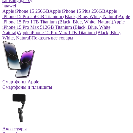
samsung galaxy
huawei
Apple iPhone 15 256GB
Apple iPhone 15 Plus 256GB
Apple
iPhone 15 Pro 256GB Titanium (Black, Blue, White, Natural)
Apple
iPhone 15 Pro 1TB Titanium (Black, Blue, White, Natural)
Apple
iPhone 15 Pro Max 512GB Titanium (Black, Blue, White,
Natural)
Apple iPhone 15 Pro Max 1TB Titanium (Black, Blue,
White, Natural)
Показать все товары
Смартфоны Apple
Смартфоны и планшеты
Аксессуары