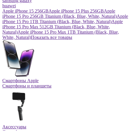
samsung galaxy
huawei
Apple iPhone 15 256GB
Apple iPhone 15 Plus 256GB
Apple
iPhone 15 Pro 256GB Titanium (Black, Blue, White, Natural)
Apple
iPhone 15 Pro 1TB Titanium (Black, Blue, White, Natural)
Apple
iPhone 15 Pro Max 512GB Titanium (Black, Blue, White,
Natural)
Apple iPhone 15 Pro Max 1TB Titanium (Black, Blue,
White, Natural)
Показать все товары
Смартфоны Apple
Смартфоны и планшеты
Аксессуары